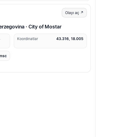
Olayı aç ↗
erzegovina · City of Mostar
4
Koordinatlar
43.316, 18.005
msc