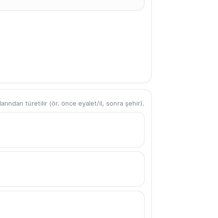
ından türetilir (ör. önce eyalet/il, sonra şehir).