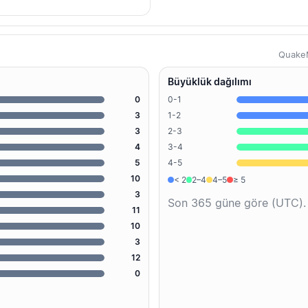
QuakeM
Büyüklük dağılımı
0
0-1
3
1-2
3
2-3
4
3-4
5
4-5
10
< 2
2–4
4–5
≥ 5
3
Son 365 güne göre (UTC).
11
10
3
12
0