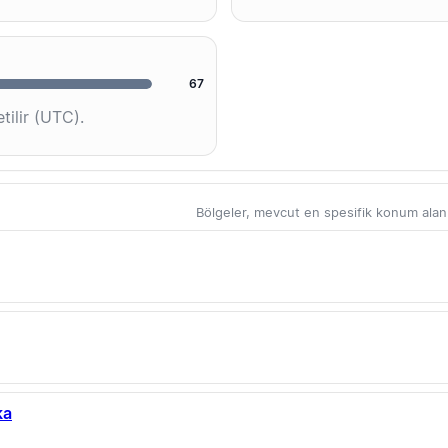
67
tilir (UTC).
Bölgeler, mevcut en spesifik konum alanlar
ka