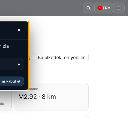
TR
▾
☰
✕
nızla
 haritasını aç
Bu ülkedeki en yeniler
▸
ini kabul et
Ortalamalar
M2.92 · 8 km
nde