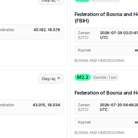
Olayı aç ↗
Federation of Bosnia and H
(FBiH)
rdinatlar
45.182, 16.579
Zaman
2026-07-29 02:21:4
(UTC)
UTC
Kaynak
e
BOSNIA AND HERZEGOVINA
M2.2
Derinlik: 1 km
Olayı aç ↗
Federation of Bosnia and H
rdinatlar
43.015, 18.034
Zaman
2026-07-20 04:46:2
(UTC)
UTC
Kaynak
e
BOSNIA AND HERZEGOVINA