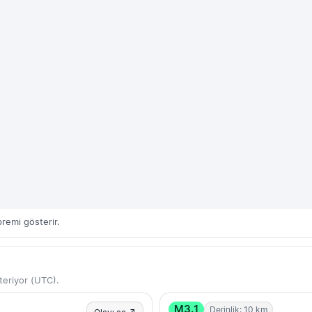
remi gösterir.
eriyor (UTC).
M3.1
Derinlik: 10 km