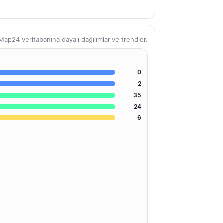
ap24 veritabanına dayalı dağılımlar ve trendler.
0
2
35
24
6