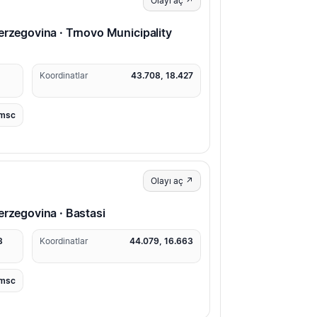
Olayı aç ↗
erzegovina · Trnovo Municipality
1
Koordinatlar
43.708, 18.427
msc
Olayı aç ↗
erzegovina · Bastasi
8
Koordinatlar
44.079, 16.663
msc