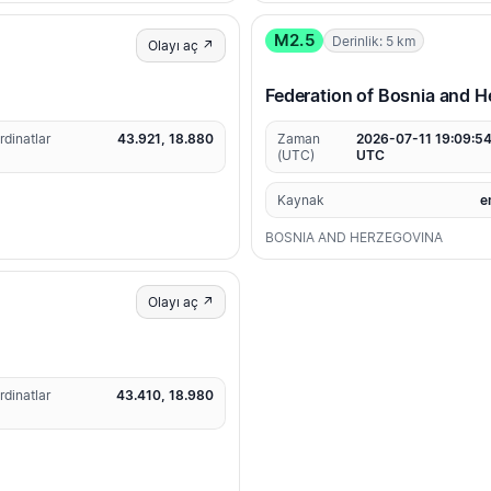
M2.5
Derinlik: 5 km
Olayı aç ↗
Federation of Bosnia and H
rdinatlar
43.921, 18.880
Zaman
2026-07-11 19:09:5
(UTC)
UTC
Kaynak
e
BOSNIA AND HERZEGOVINA
Olayı aç ↗
rdinatlar
43.410, 18.980