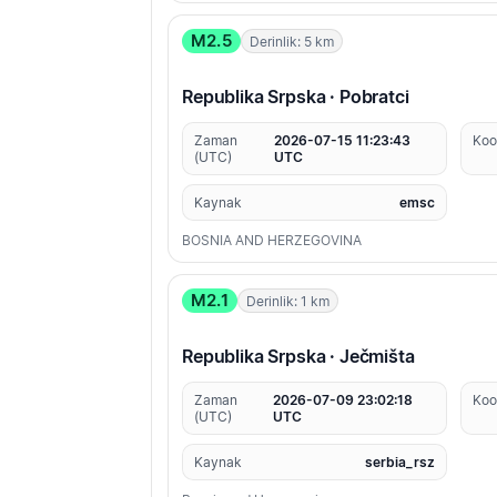
M2.5
Derinlik: 5 km
Republika Srpska · Pobratci
Zaman
2026-07-15 11:23:43
Koo
(UTC)
UTC
Kaynak
emsc
BOSNIA AND HERZEGOVINA
M2.1
Derinlik: 1 km
Republika Srpska · Ječmišta
Zaman
2026-07-09 23:02:18
Koo
(UTC)
UTC
Kaynak
serbia_rsz