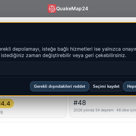
QuakeMap24
er | QuakeMap24
erekli depolamayı, isteğe bağlı hizmetleri ise yalnızca onayı
i istediğiniz zaman değiştirebilir veya geri çekebilirsiniz.
Geçmiş
bölgeler
SSS
Gerekli dışındakileri reddet
Seçimi kaydet
Heps
üçlü
Ülke sıralaması
#48
4.4
2026 yılında 54 deprem · 48 ülke içi
og