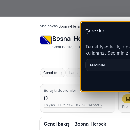
Ana sayfa
·
Bosna-Hersek
Çerezler
Bosna-Hersek – Depreml
Temel işlevler için g
Canlı harita, istatistikler ve son olaylar
kullanırız. Seçiminiz
Tercihler
Genel bakış
Harita
Son
Grafikler
En iyi 
Bu ayki depremler
En g
0
M
En yeni UTC: 2026-07-30 04:29:02
Prol
Genel bakış – Bosna-Hersek