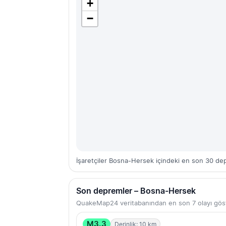
+
−
İşaretçiler Bosna-Hersek içindeki en son 30 dep
Son depremler – Bosna-Hersek
QuakeMap24 veritabanından en son 7 olayı göst
M3.3
Derinlik: 10 km