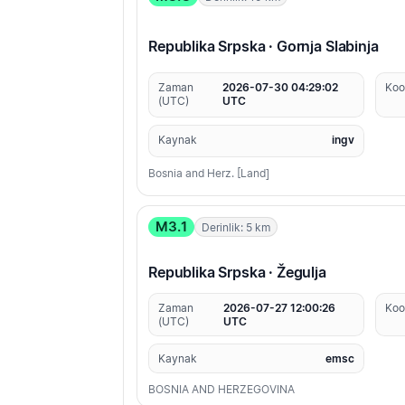
Republika Srpska · Gornja Slabinja
Zaman
2026-07-30 04:29:02
Koo
(UTC)
UTC
Kaynak
ingv
Bosnia and Herz. [Land]
M3.1
Derinlik: 5 km
Republika Srpska · Žegulja
Zaman
2026-07-27 12:00:26
Koo
(UTC)
UTC
Kaynak
emsc
BOSNIA AND HERZEGOVINA