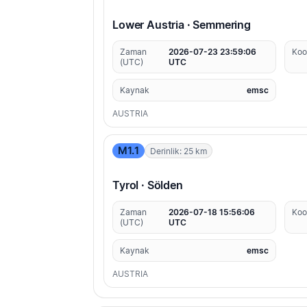
Lower Austria · Semmering
Zaman
2026-07-23 23:59:06
Koo
(UTC)
UTC
Kaynak
emsc
AUSTRIA
M1.1
Derinlik: 25 km
Tyrol · Sölden
Zaman
2026-07-18 15:56:06
Koo
(UTC)
UTC
Kaynak
emsc
AUSTRIA