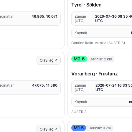
Tyrol · Sölden
rdinatlar
46.865, 10.071
Zaman
2026-07-30 08:35:4
(UTC)
UTC
Kaynak
Confine Italia-Austria (AUSTRIA)
M2.6
Derinlik: 2 km
Olayı aç ↗
Vorarlberg · Frastanz
rdinatlar
47.075, 11.580
Zaman
2026-07-24 16:33:5
(UTC)
UTC
Kaynak
e
AUSTRIA
M1.5
Derinlik: 9 km
Olayı aç ↗