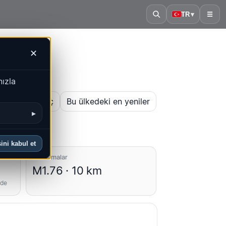
TR
▾
☰
✕
nızla
 haritasını aç
Bu ülkedeki en yeniler
▸
ini kabul et
Ortalamalar
M1.76 · 10 km
nde