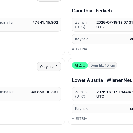
Carinthia · Ferlach
rdinatlar
47.641, 15.802
Zaman
2026-07-19 18:07:3
(UTC)
UTC
Kaynak
e
AUSTRIA
M2.0
Derinlik: 10 km
Olayı aç ↗
Lower Austria · Wiener Neu
rdinatlar
46.856, 10.861
Zaman
2026-07-17 17:44:4
(UTC)
UTC
Kaynak
e
AUSTRIA