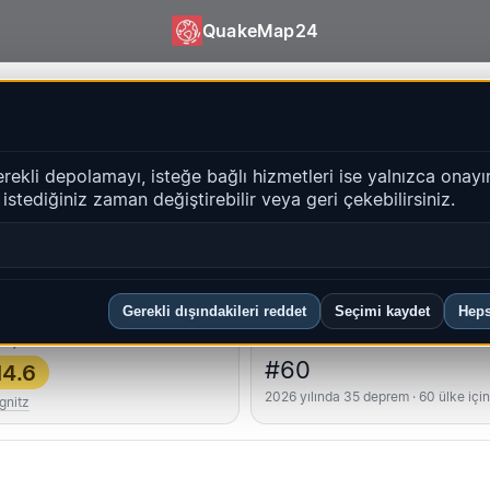
QuakeMap24
| QuakeMap24
erekli depolamayı, isteğe bağlı hizmetleri ise yalnızca onayı
i istediğiniz zaman değiştirebilir veya geri çekebilirsiniz.
Geçmiş
bölgeler
SSS
Gerekli dışındakileri reddet
Seçimi kaydet
Heps
üçlü
Ülke sıralaması
#60
4.6
2026 yılında 35 deprem · 60 ülke içi
gnitz