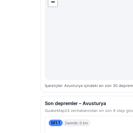
−
İşaretçiler Avusturya içindeki en son 30 depremi
Son depremler – Avusturya
QuakeMap24 veritabanından en son 8 olayı gös
M1.1
Derinlik: 0 km