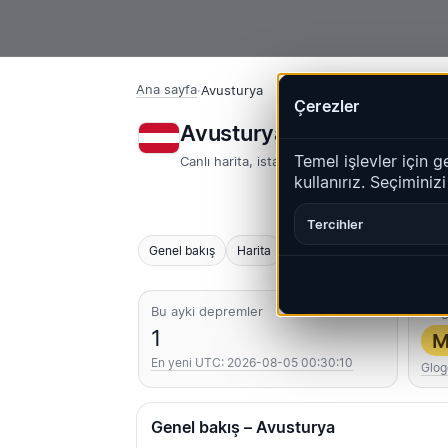
Ana sayfa
·
Avusturya
Çerezler
Avusturya – Depremler 
Temel işlevler için g
Canlı harita, istatistikler ve son olaylar
kullanırız. Seçiminiz
Tercihler
Genel bakış
Harita
Son
Grafikler
En iyi 
Bu ayki depremler
En g
1
M
En yeni UTC: 2026-08-05 00:30:10
Glog
Genel bakış – Avusturya