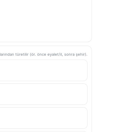
ından türetilir (ör. önce eyalet/il, sonra şehir).