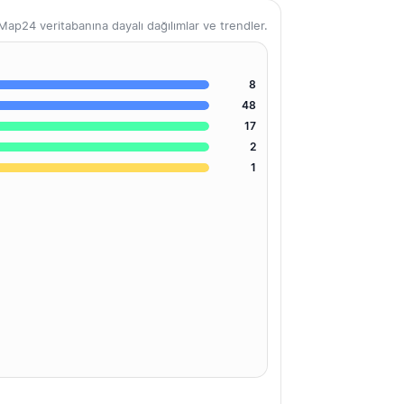
ap24 veritabanına dayalı dağılımlar ve trendler.
8
48
17
2
1