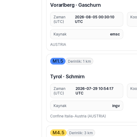
Vorarlberg · Gaschurn
Zaman
2026-08-05 00:30:10
Koo
(UTC)
UTC
Kaynak
emsc
AUSTRIA
M1.5
Derinlik: 1 km
Tyrol · Schmirn
Zaman
2026-07-29 10:54:17
Koo
(UTC)
UTC
Kaynak
ingv
Confine Italia-Austria (AUSTRIA)
M4.5
Derinlik: 3 km