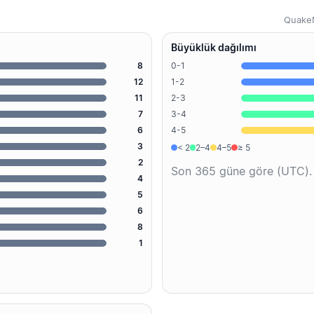
QuakeM
Büyüklük dağılımı
8
0-1
12
1-2
11
2-3
7
3-4
6
4-5
3
< 2
2–4
4–5
≥ 5
2
Son 365 güne göre (UTC).
4
5
6
8
1