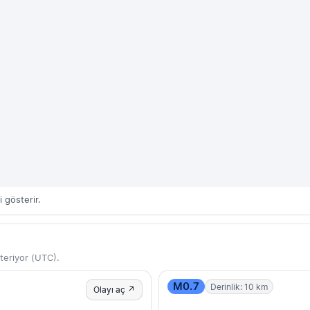
 gösterir.
teriyor (UTC).
M0.7
Derinlik: 10 km
Olayı aç ↗