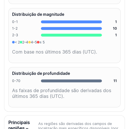
Distribuição de magnitude
0-1
1
1-2
10
2-3
1
< 2
2–4
4–5
≥ 5
Com base nos últimos 365 dias (UTC).
Distribuição de profundidade
0-70
11
As faixas de profundidade são derivadas dos
últimos 365 dias (UTC).
Principais
As regiões são derivadas dos campos de
regiões –
localização mais específicos disponíveis (por