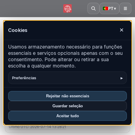
PT
▾
☰
Início
·
Liechtenstein
Cookies
✕
Liechtenstein – Terremotos |
Usamos armazenamento necessário para funções
QuakeMap24
essenciais e serviços opcionais apenas com o seu
Mapa ao vivo, estatísticas e eventos recentes
consentimento. Pode alterar ou retirar a sua
escolha a qualquer momento.
Abrir mapa histórico
Últimos neste país
▸
Preferências
Visão geral
Mapa
Recentes
Gráficos
Principais regiões
FAQ
Rejeitar não essenciais
Guardar seleção
Sismos neste mês
Aceitar tudo
0
Último UTC: 2026-07-14 13:28:21