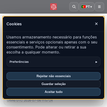
PT
▾
☰
Início
·
Coreia do Sul
Cookies
✕
Coreia do Sul – Terremotos |
Usamos armazenamento necessário para funções
QuakeMap24
essenciais e serviços opcionais apenas com o seu
Mapa ao vivo, estatísticas e eventos recentes
consentimento. Pode alterar ou retirar a sua
escolha a qualquer momento.
Abrir mapa histórico
Últimos neste país
▸
Preferências
Visão geral
Mapa
Recentes
Gráficos
Principais regiões
FAQ
Rejeitar não essenciais
Guardar seleção
Sismos neste mês
Aceitar tudo
0
Último UTC: 2026-07-06 11:57:24