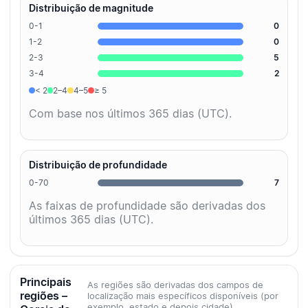
Distribuição de magnitude
0-1
0
1-2
0
2-3
5
3-4
2
< 2
2–4
4–5
≥ 5
Com base nos últimos 365 dias (UTC).
Distribuição de profundidade
0-70
7
As faixas de profundidade são derivadas dos
últimos 365 dias (UTC).
Principais
As regiões são derivadas dos campos de
regiões –
localização mais específicos disponíveis (por
exemplo, estado e depois cidade).