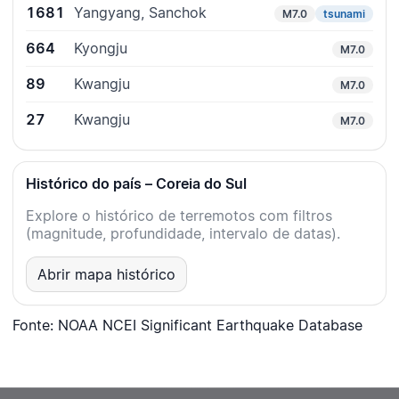
1681
Yangyang, Sanchok
M7.0
tsunami
664
Kyongju
M7.0
89
Kwangju
M7.0
27
Kwangju
M7.0
Histórico do país – Coreia do Sul
Explore o histórico de terremotos com filtros
(magnitude, profundidade, intervalo de datas).
Abrir mapa histórico
Fonte: NOAA NCEI Significant Earthquake Database