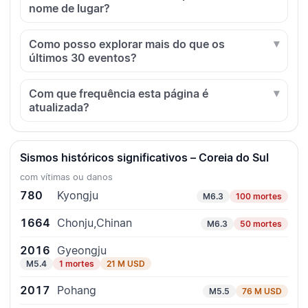
nome de lugar?
Como posso explorar mais do que os
últimos 30 eventos?
Com que frequência esta página é
atualizada?
Sismos históricos significativos – Coreia do Sul
com vítimas ou danos
780
Kyongju
M6.3
100 mortes
1664
Chonju,Chinan
M6.3
50 mortes
2016
Gyeongju
M5.4
1 mortes
21 M USD
2017
Pohang
M5.5
76 M USD