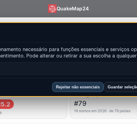
QuakeMap24
| QuakeMap24
amento necessário para funções essenciais e serviços op
ntes
ntimento. Pode alterar ou retirar a sua escolha a qualqu
Abr
ncipais regiões
FAQ
Rejeitar não essenciais
Guardar seleçã
 forte
Ranking do país
#79
5.2
16 sismos em 2026 · de 79 países
a