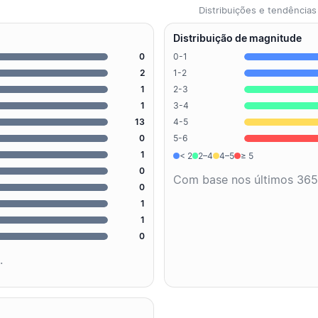
Distribuições e tendênci
Distribuição de magnitude
0
0-1
2
1-2
1
2-3
1
3-4
13
4-5
0
5-6
1
< 2
2–4
4–5
≥ 5
0
Com base nos últimos 365
0
1
1
0
.