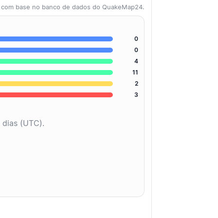
as com base no banco de dados do QuakeMap24.
0
0
4
11
2
3
 dias (UTC).