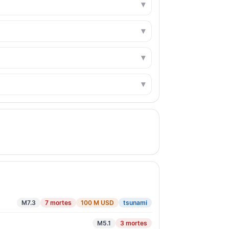
M7.3
7 mortes
100 M USD
tsunami
M5.1
3 mortes