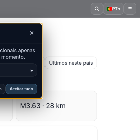
PT
▾
☰
✕
cionais apenas
er momento.
ir mapa histórico
Últimos neste país
▸
o
Aceitar tudo
Médias
M3.63 · 28 km