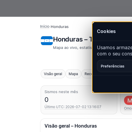
Início
·
Honduras
Cookies
Honduras – Terremotos 
Usamos armazen
Mapa ao vivo, estatísticas e eventos rece
com o seu conse
Preferências
Visão geral
Mapa
Recentes
Gráficos
Pri
Sismos neste mês
Mais
0
M
Último UTC: 2026-07-02 13:16:07
Omo
Visão geral – Honduras