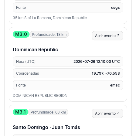
Fonte
usgs
35 km S of La Romana, Dominican Republic
M3.0
Profundidade: 18 km
Abrir evento ↗
Dominican Republic
Hora (UTC)
2026-07-26 12:10:00 UTC
Coordenadas
19.797, -70.553
Fonte
emsc
DOMINICAN REPUBLIC REGION
M3.1
Profundidade: 63 km
Abrir evento ↗
Santo Domingo · Juan Tomás