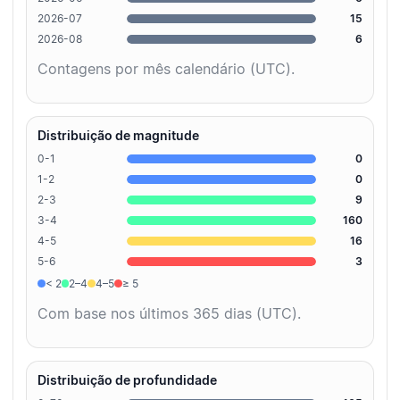
2026-07
15
2026-08
6
Contagens por mês calendário (UTC).
Distribuição de magnitude
0-1
0
1-2
0
2-3
9
3-4
160
4-5
16
5-6
3
< 2
2–4
4–5
≥ 5
Com base nos últimos 365 dias (UTC).
Distribuição de profundidade