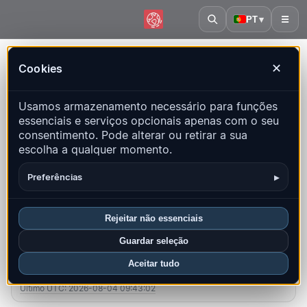
PT
▾
☰
Início
·
República Dominicana
Cookies
✕
República Dominicana – Terremotos
Usamos armazenamento necessário para funções
| QuakeMap24
essenciais e serviços opcionais apenas com o seu
Mapa ao vivo, estatísticas e eventos recentes
consentimento. Pode alterar ou retirar a sua
escolha a qualquer momento.
Abrir mapa histórico
Últimos neste país
▸
Preferências
Visão geral
Mapa
Recentes
Gráficos
Principais regiões
FAQ
Rejeitar não essenciais
Guardar seleção
Sismos neste mês
Aceitar tudo
6
Último UTC: 2026-08-04 09:43:02