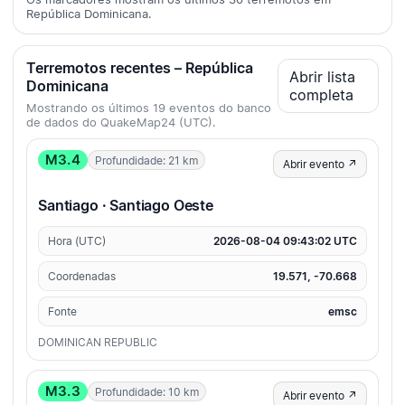
República Dominicana.
Terremotos recentes – República
Abrir lista
Dominicana
completa
Mostrando os últimos 19 eventos do banco
de dados do QuakeMap24 (UTC).
M3.4
Profundidade: 21 km
Abrir evento ↗
Santiago · Santiago Oeste
Hora (UTC)
2026-08-04 09:43:02 UTC
Coordenadas
19.571, -70.668
Fonte
emsc
DOMINICAN REPUBLIC
M3.3
Profundidade: 10 km
Abrir evento ↗