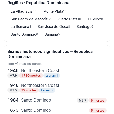
Regiões · República Dominicana
La Altagracia
Monte Plata
33
13
San Pedro de Macorís
Puerto Plata
El Seibo
12
10
8
La Romana
San José de Ocoa
Santiago
8
8
6
Santo Domingo
Samaná
6
5
Sismos históricos significativos – República
Dominicana
com vítimas ou danos
1946
Northeastern Coast
M7.9
1'790 mortes
tsunami
1946
Northeastern Coast
M7.5
75 mortes
tsunami
1984
Santo Domingo
M6.7
5 mortes
1673
Santo Domingo
5 mortes