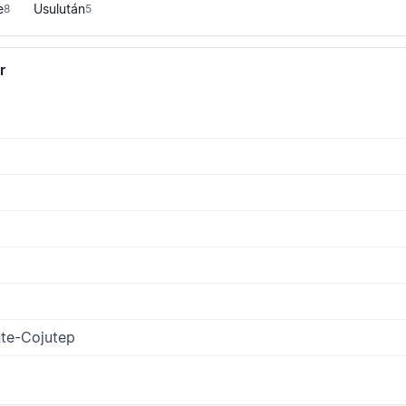
e
Usulután
8
5
r
te-Cojutep