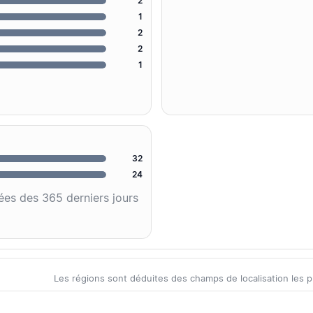
2
1
2
2
1
32
24
ées des 365 derniers jours
Les régions sont déduites des champs de localisation les plus 