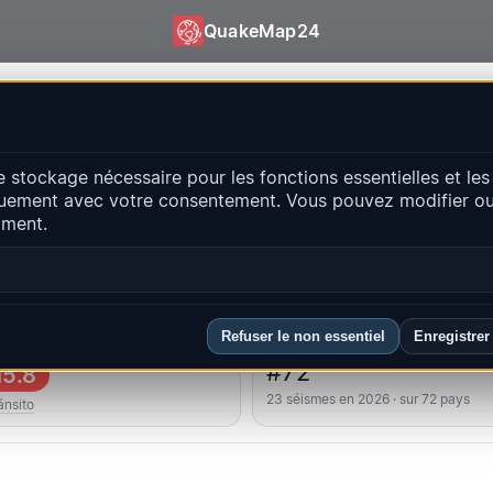
QuakeMap24
uakeMap24
e stockage nécessaire pour les fonctions essentielles et les
ts récents
uement avec votre consentement. Vous pouvez modifier ou 
Ouvrir la c
oment.
ipales régions
FAQ
Refuser le non essentiel
Enregistrer
lus fort
Classement du pays
#72
5.8
23 séismes en 2026 · sur 72 pays
ánsito