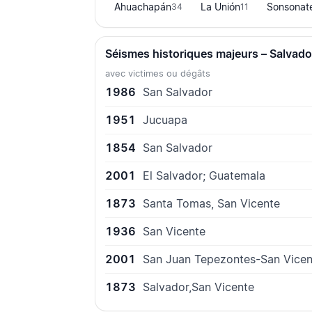
Ahuachapán
La Unión
Sonsonat
34
11
Séismes historiques majeurs – Salvado
avec victimes ou dégâts
1986
San Salvador
1951
Jucuapa
1854
San Salvador
2001
El Salvador; Guatemala
1873
Santa Tomas, San Vicente
1936
San Vicente
2001
San Juan Tepezontes-San Vicen
1873
Salvador,San Vicente