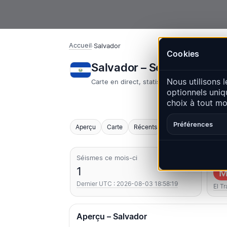
Accueil
·
Salvador
Cookies
Salvador – Séismes | Q
Nous utilisons l
Carte en direct, statistiques et événemen
optionnels uniq
choix à tout m
Préférences
Aperçu
Carte
Récents
Graphiques
Princ
Séismes ce mois-ci
Le p
1
M
Dernier UTC : 2026-08-03 18:58:19
El Tr
Aperçu – Salvador