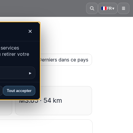
FR
▾
☰
✕
 services
retirer votre
arte historique
Derniers dans ce pays
▸
Tout accepter
Moyennes
M3.65 · 54 km