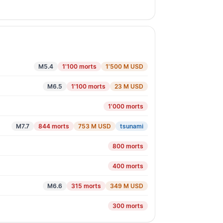
M5.4
1'100 morts
1'500 M USD
M6.5
1'100 morts
23 M USD
1'000 morts
M7.7
844 morts
753 M USD
tsunami
800 morts
400 morts
M6.6
315 morts
349 M USD
300 morts