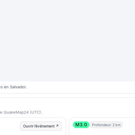
s en Salvador.
ase QuakeMap24 (UTC).
M3.0
Profondeur: 2 km
Ouvrir l’événement ↗