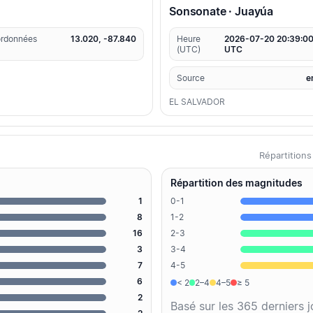
Sonsonate · Juayúa
rdonnées
13.020, -87.840
Heure
2026-07-20 20:39:0
(UTC)
UTC
Source
e
EL SALVADOR
Répartition
Répartition des magnitudes
1
0-1
8
1-2
16
2-3
3
3-4
7
4-5
6
< 2
2–4
4–5
≥ 5
2
Basé sur les 365 derniers 