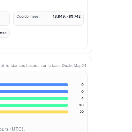
0
Coordonnées
13.849, -89.742
msc
s et tendances basées sur la base QuakeMap24.
0
0
4
30
22
jours (UTC).