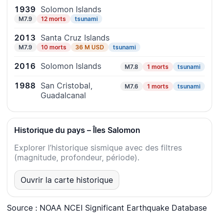
1939
Solomon Islands
M7.9
12 morts
tsunami
2013
Santa Cruz Islands
M7.9
10 morts
36 M USD
tsunami
2016
Solomon Islands
M7.8
1 morts
tsunami
1988
San Cristobal,
M7.6
1 morts
tsunami
Guadalcanal
Historique du pays – Îles Salomon
Explorer l’historique sismique avec des filtres
(magnitude, profondeur, période).
Ouvrir la carte historique
Source : NOAA NCEI Significant Earthquake Database