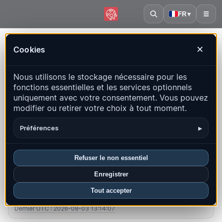
FR
▾
☰
Accueil
·
Îles Salomon
Cookies
✕
Îles Salomon – Séismes |
Nous utilisons le stockage nécessaire pour les
QuakeMap24
fonctions essentielles et les services optionnels
Carte en direct, statistiques et événements récents
uniquement avec votre consentement. Vous pouvez
modifier ou retirer votre choix à tout moment.
Ouvrir la carte historique
Derniers dans ce pays
▸
Préférences
Aperçu
Carte
Récents
Graphiques
Principales régions
FAQ
Refuser le non essentiel
Enregistrer
Séismes ce mois-ci
Tout accepter
1
Dernier UTC : 2026-08-03 13:14:07