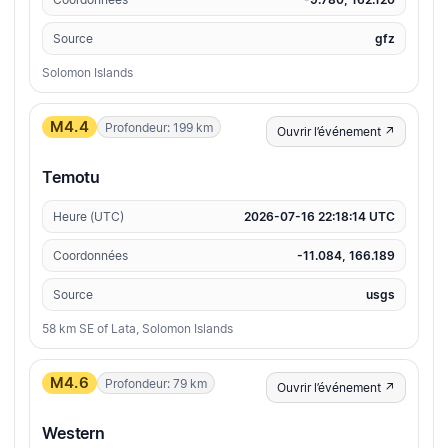
Source
gfz
Solomon Islands
M4.4
Profondeur: 199 km
Ouvrir l’événement ↗
Temotu
Heure (UTC)
2026-07-16 22:18:14 UTC
Coordonnées
-11.084, 166.189
Source
usgs
58 km SE of Lata, Solomon Islands
M4.6
Profondeur: 79 km
Ouvrir l’événement ↗
Western