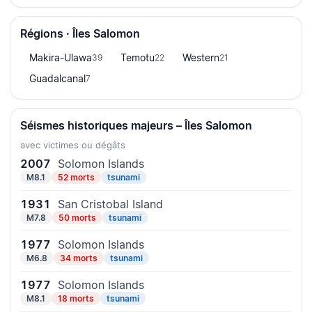
Régions · Îles Salomon
Makira-Ulawa
Temotu
Western
39
22
21
Guadalcanal
7
Séismes historiques majeurs – Îles Salomon
avec victimes ou dégâts
2007
Solomon Islands
M8.1
52 morts
tsunami
1931
San Cristobal Island
M7.8
50 morts
tsunami
1977
Solomon Islands
M6.8
34 morts
tsunami
1977
Solomon Islands
M8.1
18 morts
tsunami