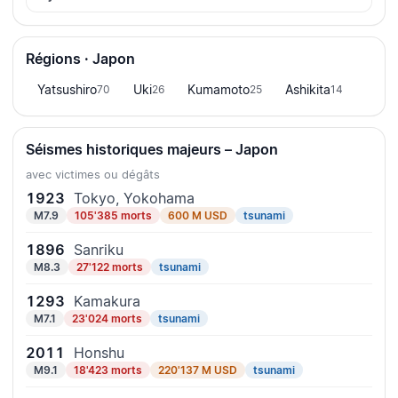
Régions · Japon
Yatsushiro
Uki
Kumamoto
Ashikita
70
26
25
14
Séismes historiques majeurs – Japon
avec victimes ou dégâts
1923
Tokyo, Yokohama
M7.9
105'385 morts
600 M USD
tsunami
1896
Sanriku
M8.3
27'122 morts
tsunami
1293
Kamakura
M7.1
23'024 morts
tsunami
2011
Honshu
M9.1
18'423 morts
220'137 M USD
tsunami