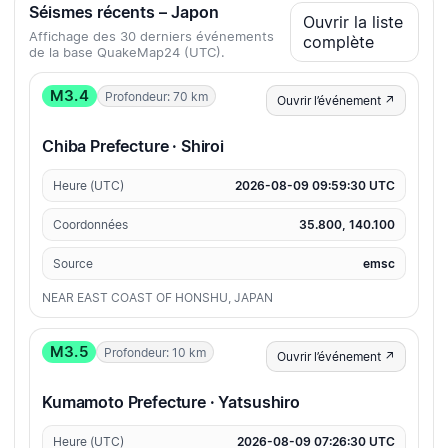
Séismes récents – Japon
Ouvrir la liste
Affichage des 30 derniers événements
complète
de la base QuakeMap24 (UTC).
M3.4
Profondeur: 70 km
Ouvrir l’événement ↗
Chiba Prefecture · Shiroi
Heure (UTC)
2026-08-09 09:59:30 UTC
Coordonnées
35.800, 140.100
Source
emsc
NEAR EAST COAST OF HONSHU, JAPAN
M3.5
Profondeur: 10 km
Ouvrir l’événement ↗
Kumamoto Prefecture · Yatsushiro
Heure (UTC)
2026-08-09 07:26:30 UTC