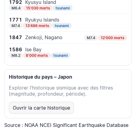
1792
Kyusyu Island
M6.4
15'030 morts
tsunami
1771
Ryukyu Islands
M7.4
13'486 morts
tsunami
1847
Zenkoji, Nagano
M7.4
12'000 morts
1586
Ise Bay
M8.2
8'000 morts
tsunami
Historique du pays – Japon
Explorer l’historique sismique avec des filtres
(magnitude, profondeur, période).
Ouvrir la carte historique
Source : NOAA NCEI Significant Earthquake Database