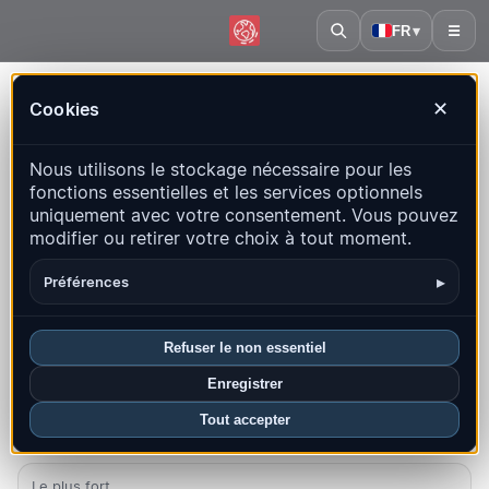
FR
▾
☰
Accueil
·
Japon
Cookies
✕
Japon – Séismes | QuakeMap24
Nous utilisons le stockage nécessaire pour les
Carte en direct, statistiques et événements récents
fonctions essentielles et les services optionnels
uniquement avec votre consentement. Vous pouvez
Ouvrir la carte historique
Derniers dans ce pays
modifier ou retirer votre choix à tout moment.
Aperçu
Carte
Récents
Graphiques
Principales régions
▸
Préférences
FAQ
Refuser le non essentiel
Séismes ce mois-ci
Enregistrer
67
Tout accepter
Dernier UTC : 2026-08-09 09:59:30
Le plus fort