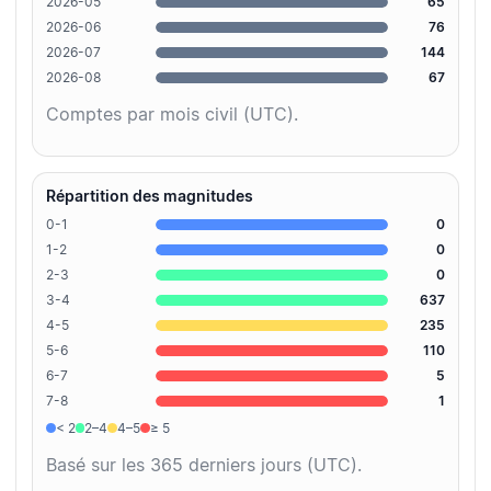
2026-05
65
2026-06
76
2026-07
144
2026-08
67
Comptes par mois civil (UTC).
Répartition des magnitudes
0-1
0
1-2
0
2-3
0
3-4
637
4-5
235
5-6
110
6-7
5
7-8
1
< 2
2–4
4–5
≥ 5
Basé sur les 365 derniers jours (UTC).