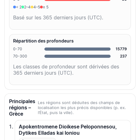
< 2
2–4
4–5
≥ 5
Basé sur les 365 derniers jours (UTC).
Répartition des profondeurs
0-70
15779
70-300
237
Les classes de profondeur sont dérivées des
365 derniers jours (UTC).
Principales
Les régions sont déduites des champs de
régions –
localisation les plus précis disponibles (p. ex.
l’État, puis la ville).
Grèce
Apokentromene Dioikese Peloponnesou,
Dytikes Elladas kai Ioniou