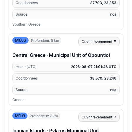
Coordonnées
37.703, 23.353
Source
noa
Southern Greece
M0.6
Profondeur: 5 km
Ouvrir l’événement ↗
Central Greece · Municipal Unit of Opountioi
Heure (UTC)
2026-08-07 21:01:46 UTC
Coordonnées
38.570, 23.246
Source
noa
Greece
M1.0
Profondeur: 7 km
Ouvrir l’événement ↗
Ioanian Islands · Pylaros Municipal Unit