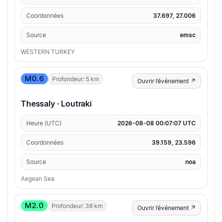
Coordonnées
37.697, 27.006
Source
emsc
WESTERN TURKEY
M0.6
Profondeur: 5 km
Ouvrir l’événement ↗
Thessaly · Loutraki
Heure (UTC)
2026-08-08 00:07:07 UTC
Coordonnées
39.159, 23.596
Source
noa
Aegean Sea
M2.0
Profondeur: 38 km
Ouvrir l’événement ↗