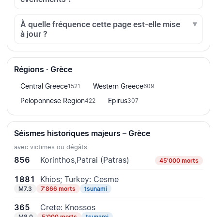
À quelle fréquence cette page est-elle mise
à jour ?
Régions · Grèce
Central Greece
Western Greece
1521
609
Peloponnese Region
Epirus
422
307
Séismes historiques majeurs – Grèce
avec victimes ou dégâts
856
Korinthos,Patrai (Patras)
45'000 morts
1881
Khios; Turkey: Cesme
M7.3
7'866 morts
tsunami
365
Crete: Knossos
M8.0
5'000 morts
tsunami