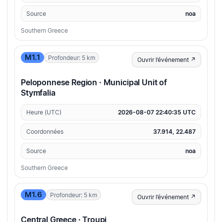
Source
noa
Southern Greece
M1.1
Profondeur: 5 km
Ouvrir l’événement ↗
Peloponnese Region · Municipal Unit of
Stymfalia
Heure (UTC)
2026-08-07 22:40:35 UTC
Coordonnées
37.914, 22.487
Source
noa
Southern Greece
M1.6
Profondeur: 5 km
Ouvrir l’événement ↗
Central Greece · Troupi