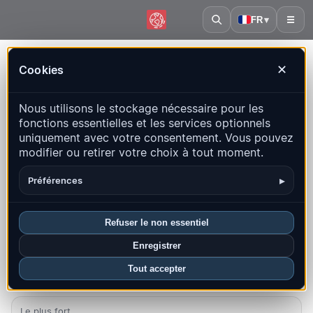
FR
▾
☰
Accueil
·
Grèce
Cookies
✕
Grèce – Séismes | QuakeMap24
Nous utilisons le stockage nécessaire pour les
Carte en direct, statistiques et événements récents
fonctions essentielles et les services optionnels
uniquement avec votre consentement. Vous pouvez
Ouvrir la carte historique
Derniers dans ce pays
modifier ou retirer votre choix à tout moment.
Aperçu
Carte
Récents
Graphiques
Principales régions
▸
Préférences
FAQ
Refuser le non essentiel
Séismes ce mois-ci
Enregistrer
602
Tout accepter
Dernier UTC : 2026-08-08 03:50:53
Le plus fort