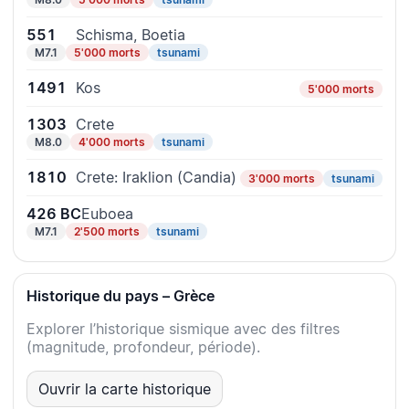
551
Schisma, Boetia
M7.1
5'000 morts
tsunami
1491
Kos
5'000 morts
1303
Crete
M8.0
4'000 morts
tsunami
1810
Crete: Iraklion (Candia)
3'000 morts
tsunami
426 BC
Euboea
M7.1
2'500 morts
tsunami
Historique du pays – Grèce
Explorer l’historique sismique avec des filtres
(magnitude, profondeur, période).
Ouvrir la carte historique