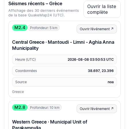
Séismes récents – Grèce
Ouvrir la liste
Affichage des 30 derniers événements
complète
de la base QuakeMap24 (UTC).
M2.4
Profondeur: 5 km
Ouvrir l’événement ↗
Central Greece · Mantoudi - Limni - Aghia Anna
Municipality
Heure (UTC)
2026-08-08 03:50:53 UTC
Coordonnées
38.697, 23.396
Source
noa
Greece
M2.8
Profondeur: 10 km
Ouvrir l’événement ↗
Western Greece · Municipal Unit of
Parakampylia