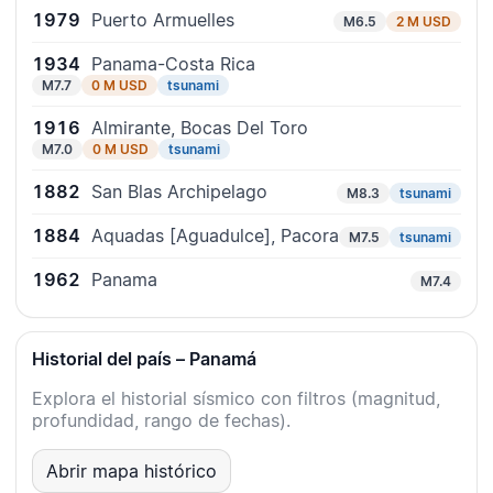
1979
Puerto Armuelles
M6.5
2 M USD
1934
Panama-Costa Rica
M7.7
0 M USD
tsunami
1916
Almirante, Bocas Del Toro
M7.0
0 M USD
tsunami
1882
San Blas Archipelago
M8.3
tsunami
1884
Aquadas [Aguadulce], Pacora
M7.5
tsunami
1962
Panama
M7.4
Historial del país – Panamá
Explora el historial sísmico con filtros (magnitud,
profundidad, rango de fechas).
Abrir mapa histórico