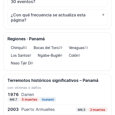
30 eventos?
¿Con qué frecuencia se actualiza esta
página?
Regiones · Panamá
Chiriquí
Bocas del Toro
Veraguas
92
29
13
Los Santos
Ngäbe-Buglé
Colón
8
6
5
Naso Tjër Di
5
Terremotos históricos significativos – Panamá
con víctimas o daños
1976
Darien
M6.7
5 muertes
tsunami
2003
Puerto Armuelles
M6.5
2 muertes