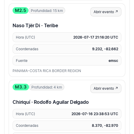
M2.5
Profundidad: 15 km
Abrir evento ↗
Naso Tjër Di · Teribe
Hora (UTC)
2026-07-17 21:16:20 UTC
Coordenadas
9.232, -82.662
Fuente
emsc
PANAMA-COSTA RICA BORDER REGION
M3.3
Profundidad: 4 km
Abrir evento ↗
Chiriquí · Rodolfo Aguilar Delgado
Hora (UTC)
2026-07-16 23:38:53 UTC
Coordenadas
8.370, -82.970