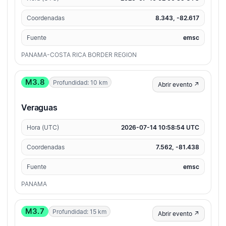
Coordenadas
8.343, -82.617
Fuente
emsc
PANAMA-COSTA RICA BORDER REGION
M3.8
Profundidad: 10 km
Abrir evento ↗
Veraguas
Hora (UTC)
2026-07-14 10:58:54 UTC
Coordenadas
7.562, -81.438
Fuente
emsc
PANAMA
M3.7
Profundidad: 15 km
Abrir evento ↗