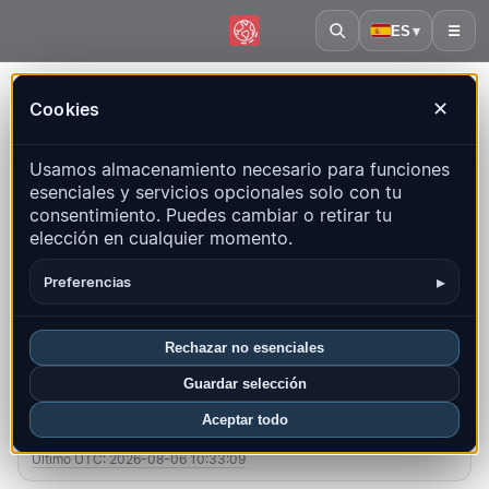
ES
▾
☰
Inicio
·
Panamá
Cookies
✕
Panamá – Terremotos |
Usamos almacenamiento necesario para funciones
QuakeMap24
esenciales y servicios opcionales solo con tu
Mapa en vivo, estadísticas y eventos recientes
consentimiento. Puedes cambiar o retirar tu
elección en cualquier momento.
Abrir mapa histórico
Últimos en este país
▸
Preferencias
Resumen
Mapa
Recientes
Gráficos
Regiones principales
FAQ
Rechazar no esenciales
Guardar selección
Sismos este mes
Aceptar todo
11
Último UTC: 2026-08-06 10:33:09