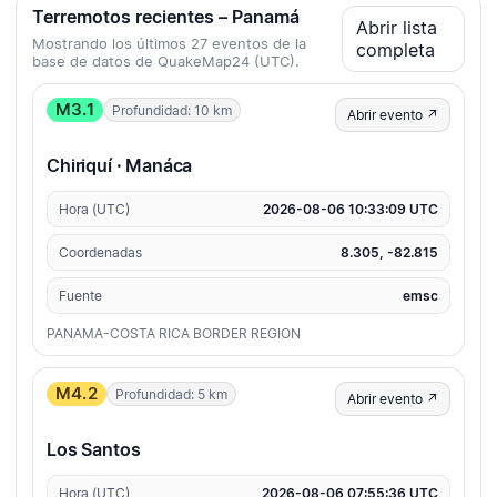
Terremotos recientes – Panamá
Abrir lista
Mostrando los últimos 27 eventos de la
completa
base de datos de QuakeMap24 (UTC).
M3.1
Profundidad: 10 km
Abrir evento ↗
Chiriquí · Manáca
Hora (UTC)
2026-08-06 10:33:09 UTC
Coordenadas
8.305, -82.815
Fuente
emsc
PANAMA-COSTA RICA BORDER REGION
M4.2
Profundidad: 5 km
Abrir evento ↗
Los Santos
Hora (UTC)
2026-08-06 07:55:36 UTC