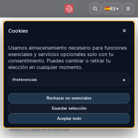
ES
▾
☰
Inicio
·
Islas Malvinas
Cookies
✕
Islas Malvinas – Terremotos |
Usamos almacenamiento necesario para funciones
QuakeMap24
esenciales y servicios opcionales solo con tu
Mapa en vivo, estadísticas y eventos recientes
consentimiento. Puedes cambiar o retirar tu
elección en cualquier momento.
Abrir mapa histórico
Últimos en este país
▸
Preferencias
Resumen
Mapa
Recientes
Gráficos
Regiones principales
FAQ
Rechazar no esenciales
Guardar selección
Sismos este mes
Aceptar todo
0
Último UTC: 2026-07-02 02:57:42