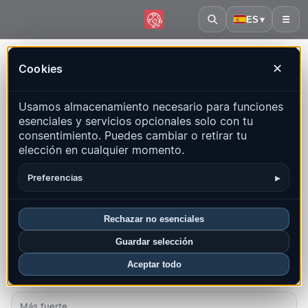
ES
▾
☰
Inicio
·
Eritrea
Cookies
✕
Eritrea – Terremotos | QuakeMap24
Usamos almacenamiento necesario para funciones
Mapa en vivo, estadísticas y eventos recientes
esenciales y servicios opcionales solo con tu
consentimiento. Puedes cambiar o retirar tu
Abrir mapa histórico
Últimos en este país
elección en cualquier momento.
Resumen
Mapa
Recientes
Gráficos
Regiones principales
▸
Preferencias
FAQ
Rechazar no esenciales
Sismos este mes
Guardar selección
0
Aceptar todo
Último UTC: 2025-11-23 08:55:02
Más fuerte