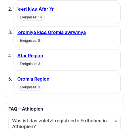
ʿeፋri kiልል Afar ʿfr
Ereignisse: 14
ʿoromiya kiልል Oromia awrwmya
Ereignisse: 8
Afar Region
Ereignisse: 3
Oromia Region
Ereignisse: 3
FAQ – Äthiopien
Was ist das zuletzt registrierte Erdbeben in
Äthiopien?