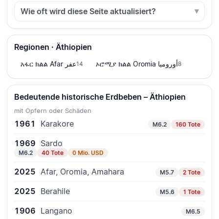
Wie oft wird diese Seite aktualisiert?
Regionen · Äthiopien
ኦሮሚያ ክልል Oromia أوروميا
አፋር ክልል Afar عفر
14
8
Bedeutende historische Erdbeben – Äthiopien
mit Opfern oder Schäden
1961
Karakore
M6.2
160 Tote
1969
Sardo
M6.2
40 Tote
0 Mio. USD
2025
Afar, Oromia, Amahara
M5.7
2 Tote
2025
Berahile
M5.6
1 Tote
1906
Langano
M6.5