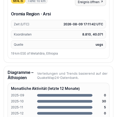
M4.6
Tiefe: 10 km
Ereignis öffnen ↗
Oromia Region · Arsi
Zeit (UTC)
2026-08-09 17:11:42 UTC
Koordinaten
8.810, 40.071
Quelle
usgs
19 km ESE of Metahāra, Ethiopia
Diagramme –
Verteilungen und Trends basierend auf der
Äthiopien
QuakeMap24-Datenbank.
Monatliche Aktivität (letzte 12 Monate)
2025-09
0
2025-10
30
2025-11
5
2025-12
0