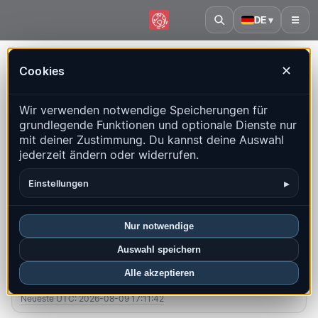
DE
▾
☰
Startseite
·
Äthiopien
Cookies
✕
Äthiopien – Erdbeben |
Wir verwenden notwendige Speicherungen für
QuakeMap24
grundlegende Funktionen und optionale Dienste nur
Live-Karte, Statistiken und aktuelle Ereignisse
mit deiner Zustimmung. Du kannst deine Auswahl
jederzeit ändern oder widerrufen.
Historienkarte öffnen
Neueste in diesem Land
▸
Einstellungen
Überblick
Karte
Aktuell
Diagramme
Top-Regionen
FAQ
Nur notwendige
Auswahl speichern
Beben diesen Monat
Alle akzeptieren
1
Neueste UTC: 2026-08-09 17:11:42