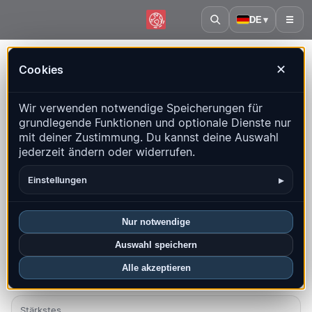
DE
▾
☰
Startseite
·
Kuba
Cookies
✕
Kuba – Erdbeben | QuakeMap24
Wir verwenden notwendige Speicherungen für
Live-Karte, Statistiken und aktuelle Ereignisse
grundlegende Funktionen und optionale Dienste nur
mit deiner Zustimmung. Du kannst deine Auswahl
Historienkarte öffnen
Neueste in diesem Land
jederzeit ändern oder widerrufen.
Überblick
Karte
Aktuell
Diagramme
Top-Regionen
▸
Einstellungen
FAQ
Nur notwendige
Beben diesen Monat
Auswahl speichern
0
Alle akzeptieren
Neueste UTC: 2026-02-08 12:00:10
Stärkstes