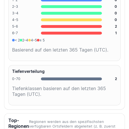
2-3
0
3-4
0
4-5
0
5-6
2
6-7
1
< 2
2–4
4–5
≥ 5
Basierend auf den letzten 365 Tagen (UTC).
Tiefenverteilung
0-70
2
Tiefenklassen basieren auf den letzten 365
Tagen (UTC).
Top-
Regionen werden aus den spezifischsten
Regionen
verfügbaren Ortsfeldern abgeleitet (z. B. zuerst