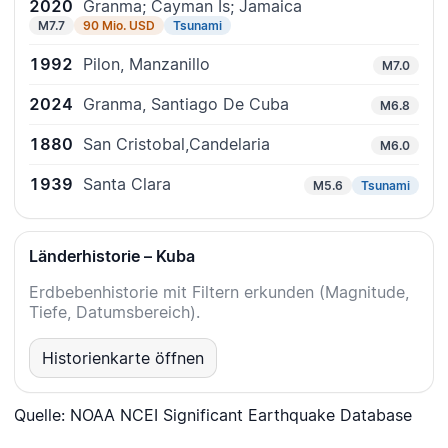
2020
Granma; Cayman Is; Jamaica
M7.7
90 Mio. USD
Tsunami
1992
Pilon, Manzanillo
M7.0
2024
Granma, Santiago De Cuba
M6.8
1880
San Cristobal,Candelaria
M6.0
1939
Santa Clara
M5.6
Tsunami
Länderhistorie – Kuba
Erdbebenhistorie mit Filtern erkunden (Magnitude,
Tiefe, Datumsbereich).
Historienkarte öffnen
Quelle: NOAA NCEI Significant Earthquake Database