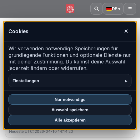
DE
▾
☰
Startseite
·
Botsuana
Cookies
✕
Botsuana – Erdbeben |
Wir verwenden notwendige Speicherungen für
QuakeMap24
grundlegende Funktionen und optionale Dienste nur
Live-Karte, Statistiken und aktuelle Ereignisse
mit deiner Zustimmung. Du kannst deine Auswahl
jederzeit ändern oder widerrufen.
Historienkarte öffnen
Neueste in diesem Land
▸
Einstellungen
Überblick
Karte
Aktuell
Diagramme
Top-Regionen
FAQ
Nur notwendige
Auswahl speichern
Beben diesen Monat
Alle akzeptieren
0
Neueste UTC: 2026-04-10 14:14:20