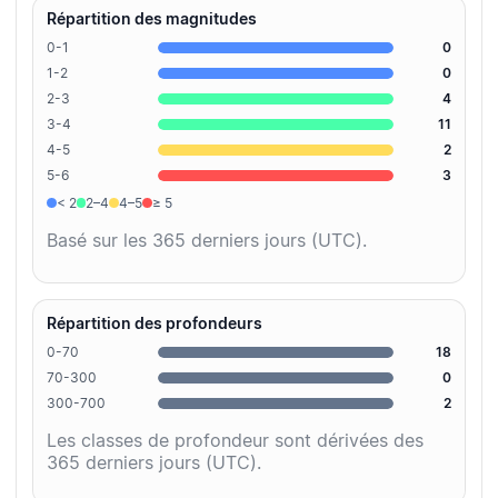
Répartition des magnitudes
0-1
0
1-2
0
2-3
4
3-4
11
4-5
2
5-6
3
< 2
2–4
4–5
≥ 5
Basé sur les 365 derniers jours (UTC).
Répartition des profondeurs
0-70
18
70-300
0
300-700
2
Les classes de profondeur sont dérivées des
365 derniers jours (UTC).