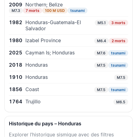
2009
Northern; Belize
M7.3
7 morts
100 M USD
tsunami
1982
Honduras-Guatemala-El
M5.1
3 morts
Salvador
1980
Izabel Province
M6.4
2 morts
2025
Cayman Is; Honduras
M7.6
tsunami
2018
Honduras
M7.5
tsunami
1910
Honduras
M7.5
1856
Coast
M7.5
tsunami
1764
Trujillo
M6.5
Historique du pays – Honduras
Explorer l’historique sismique avec des filtres