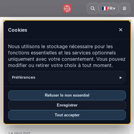
FR
▾
☰
Accueil
·
Honduras
Cookies
✕
Honduras – Séismes | QuakeMap24
Nous utilisons le stockage nécessaire pour les
Carte en direct, statistiques et événements récents
fonctions essentielles et les services optionnels
uniquement avec votre consentement. Vous pouvez
Ouvrir la carte historique
Derniers dans ce pays
modifier ou retirer votre choix à tout moment.
Aperçu
Carte
Récents
Graphiques
Principales régions
▸
Préférences
FAQ
Refuser le non essentiel
Séismes ce mois-ci
Enregistrer
0
Tout accepter
Dernier UTC : 2026-07-02 13:16:07
Le plus fort