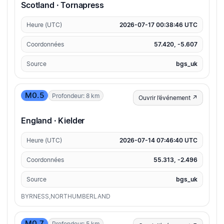
Scotland · Tornapress
Heure (UTC)
2026-07-17 00:38:46 UTC
Coordonnées
57.420, -5.607
Source
bgs_uk
M0.5
Profondeur: 8 km
Ouvrir l’événement ↗
England · Kielder
Heure (UTC)
2026-07-14 07:46:40 UTC
Coordonnées
55.313, -2.496
Source
bgs_uk
BYRNESS,NORTHUMBERLAND
M0.7
Profondeur: 5 km