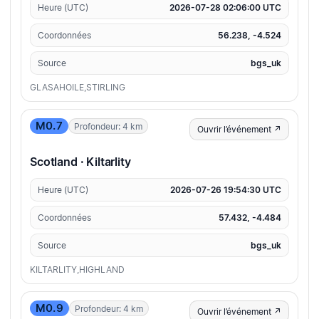
Heure (UTC)
2026-07-28 02:06:00 UTC
Coordonnées
56.238, -4.524
Source
bgs_uk
GLASAHOILE,STIRLING
M0.7
Profondeur: 4 km
Ouvrir l’événement ↗
Scotland · Kiltarlity
Heure (UTC)
2026-07-26 19:54:30 UTC
Coordonnées
57.432, -4.484
Source
bgs_uk
KILTARLITY,HIGHLAND
M0.9
Profondeur: 4 km
Ouvrir l’événement ↗