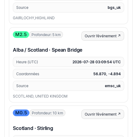
Source
bgs_uk
GAIRLOCHY,HIGHLAND
M2.5
Profondeur: 5 km
Ouvrir l’événement ↗
Alba / Scotland · Spean Bridge
Heure (UTC)
2026-07-28 03:09:54 UTC
Coordonnées
56.870, -4.894
Source
emsc_uk
SCOTLAND, UNITED KINGDOM
M0.5
Profondeur: 10 km
Ouvrir l’événement ↗
Scotland · Stirling