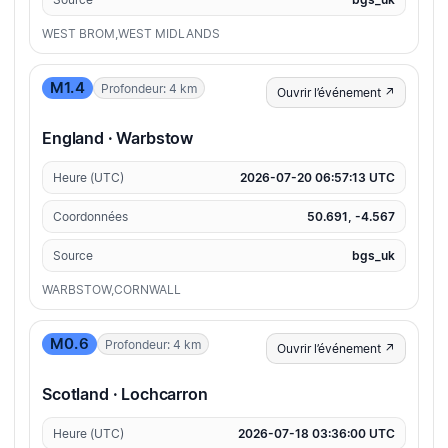
WEST BROM,WEST MIDLANDS
M1.4
Profondeur: 4 km
Ouvrir l’événement ↗
England · Warbstow
Heure (UTC)
2026-07-20 06:57:13 UTC
Coordonnées
50.691, -4.567
Source
bgs_uk
WARBSTOW,CORNWALL
M0.6
Profondeur: 4 km
Ouvrir l’événement ↗
Scotland · Lochcarron
Heure (UTC)
2026-07-18 03:36:00 UTC