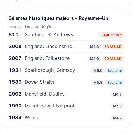
Séismes historiques majeurs – Royaume-Uni
avec victimes ou dégâts
811
Scotland: St Andrews
1'400 morts
2008
England: Lincolnshire
M4.8
68 M USD
2007
England: Folkestone
M4.6
60 M USD
1931
Scarborough, Grimsby
M6.0
tsunami
1580
Dover Straits
M5.8
tsunami
2002
Mansfield, Dudley
M4.8
1990
Manchester, Liverpool
M4.7
1984
Wales
M4.7