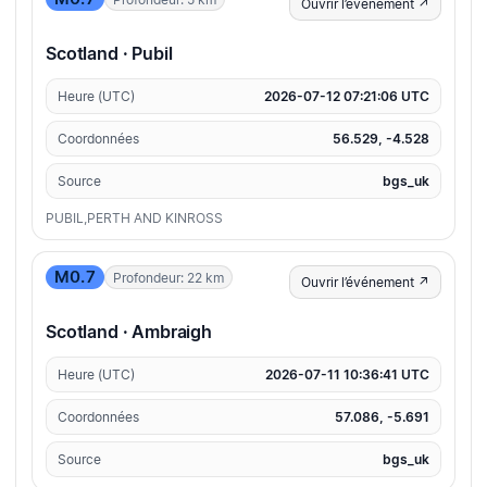
Ouvrir l’événement ↗
Scotland · Pubil
Heure (UTC)
2026-07-12 07:21:06 UTC
Coordonnées
56.529, -4.528
Source
bgs_uk
PUBIL,PERTH AND KINROSS
M0.7
Profondeur: 22 km
Ouvrir l’événement ↗
Scotland · Ambraigh
Heure (UTC)
2026-07-11 10:36:41 UTC
Coordonnées
57.086, -5.691
Source
bgs_uk