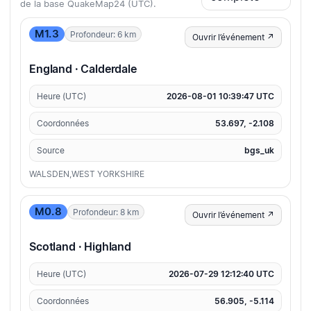
de la base QuakeMap24 (UTC).
M1.3
Profondeur: 6 km
Ouvrir l’événement ↗
England · Calderdale
Heure (UTC)
2026-08-01 10:39:47 UTC
Coordonnées
53.697, -2.108
Source
bgs_uk
WALSDEN,WEST YORKSHIRE
M0.8
Profondeur: 8 km
Ouvrir l’événement ↗
Scotland · Highland
Heure (UTC)
2026-07-29 12:12:40 UTC
Coordonnées
56.905, -5.114