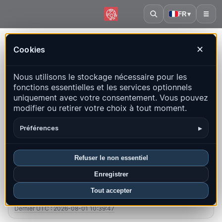
FR
▾
☰
Accueil
·
Royaume-Uni
Cookies
✕
Royaume-Uni – Séismes |
Nous utilisons le stockage nécessaire pour les
QuakeMap24
fonctions essentielles et les services optionnels
Carte en direct, statistiques et événements récents
uniquement avec votre consentement. Vous pouvez
modifier ou retirer votre choix à tout moment.
Ouvrir la carte historique
Derniers dans ce pays
▸
Préférences
Aperçu
Carte
Récents
Graphiques
Principales régions
FAQ
Refuser le non essentiel
Enregistrer
Séismes ce mois-ci
Tout accepter
1
Dernier UTC : 2026-08-01 10:39:47