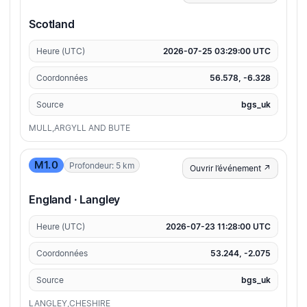
Scotland
Heure (UTC)
2026-07-25 03:29:00 UTC
Coordonnées
56.578, -6.328
Source
bgs_uk
MULL,ARGYLL AND BUTE
M1.0
Profondeur: 5 km
Ouvrir l’événement ↗
England · Langley
Heure (UTC)
2026-07-23 11:28:00 UTC
Coordonnées
53.244, -2.075
Source
bgs_uk
LANGLEY,CHESHIRE