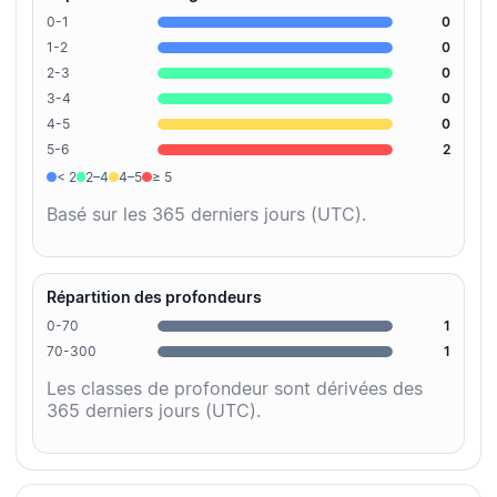
0-1
0
1-2
0
2-3
0
3-4
0
4-5
0
5-6
2
< 2
2–4
4–5
≥ 5
Basé sur les 365 derniers jours (UTC).
Répartition des profondeurs
0-70
1
70-300
1
Les classes de profondeur sont dérivées des
365 derniers jours (UTC).