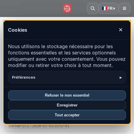
FR
▾
☰
Accueil
·
Îles Malouines
Cookies
✕
Îles Malouines – Séismes |
Nous utilisons le stockage nécessaire pour les
QuakeMap24
fonctions essentielles et les services optionnels
Carte en direct, statistiques et événements récents
uniquement avec votre consentement. Vous pouvez
modifier ou retirer votre choix à tout moment.
Ouvrir la carte historique
Derniers dans ce pays
▸
Préférences
Aperçu
Carte
Récents
Graphiques
Principales régions
FAQ
Refuser le non essentiel
Enregistrer
Séismes ce mois-ci
Tout accepter
0
Dernier UTC : 2026-07-02 02:57:42