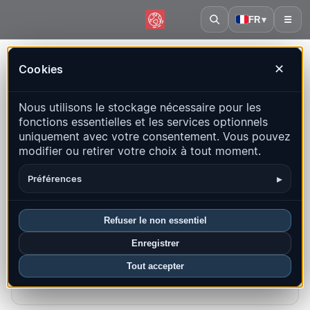
FR
▾
☰
Accueil
·
Sahara occidental
Cookies
✕
Sahara occidental – Séismes |
Nous utilisons le stockage nécessaire pour les
QuakeMap24
fonctions essentielles et les services optionnels
Carte en direct, statistiques et événements récents
uniquement avec votre consentement. Vous pouvez
modifier ou retirer votre choix à tout moment.
Ouvrir la carte historique
Derniers dans ce pays
▸
Préférences
Aperçu
Carte
Récents
Graphiques
Principales régions
FAQ
Refuser le non essentiel
Enregistrer
Séismes ce mois-ci
Tout accepter
0