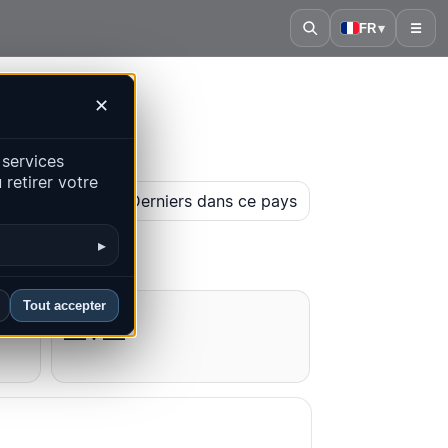
FR
▾
☰
✕
 services
retirer votre
arte historique
Derniers dans ce pays
▸
Tout accepter
Moyennes
— · —