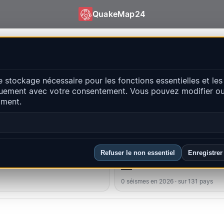
QuakeMap24
keMap24
e stockage nécessaire pour les fonctions essentielles et les
ts récents
uement avec votre consentement. Vous pouvez modifier ou 
Ouvrir la c
oment.
ipales régions
FAQ
Refuser le non essentiel
Enregistrer
lus fort
Classement du pays
—
0 séismes en 2026 · sur 131 pays