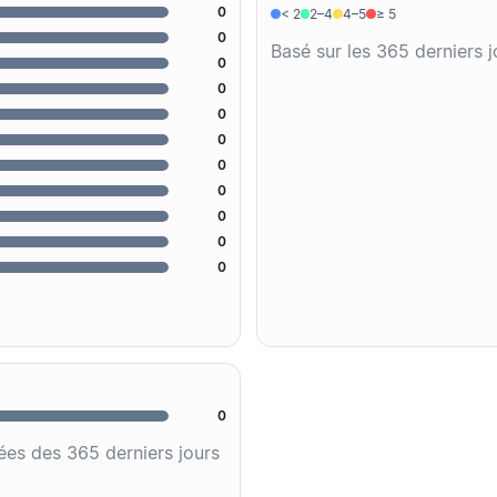
0
< 2
2–4
4–5
≥ 5
0
Basé sur les 365 derniers 
0
0
0
0
0
0
0
0
0
0
ées des 365 derniers jours