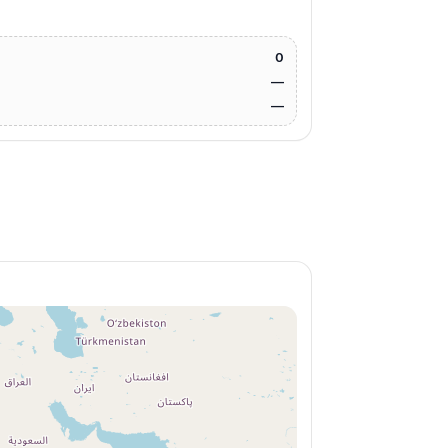
0
—
—