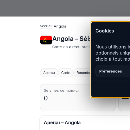
Accueil
·
Angola
Cookies
Angola – Séismes | Qua
Nous utilisons l
Carte en direct, statistiques et événemen
optionnels uniq
choix à tout m
Préférences
Aperçu
Carte
Récents
Graphiques
Princ
Séismes ce mois-ci
Le p
0
—
Aperçu – Angola