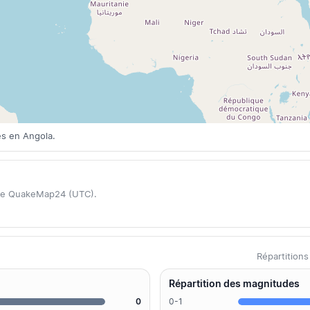
es en Angola.
ase QuakeMap24 (UTC).
Répartition
Répartition des magnitudes
0
0-1