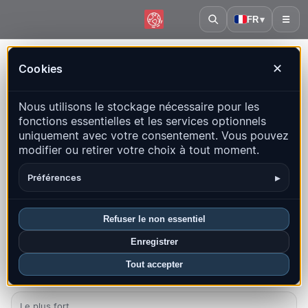
FR
▾
☰
Accueil
·
Anguilla
Cookies
✕
Anguilla – Séismes | QuakeMap24
Nous utilisons le stockage nécessaire pour les
Carte en direct, statistiques et événements récents
fonctions essentielles et les services optionnels
uniquement avec votre consentement. Vous pouvez
Ouvrir la carte historique
Derniers dans ce pays
modifier ou retirer votre choix à tout moment.
Aperçu
Carte
Récents
Graphiques
Principales régions
▸
Préférences
FAQ
Refuser le non essentiel
Séismes ce mois-ci
Enregistrer
0
Tout accepter
Le plus fort