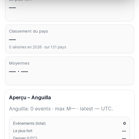
—
Classement du pays
—
0 séismes en 2026 · sur 131 pays
Moyennes
— · —
Aperçu – Anguilla
Anguilla: 0 events · max M— · latest — UTC.
0
Événements (total)
—
Le plus fort
—
Dernier (UTC)