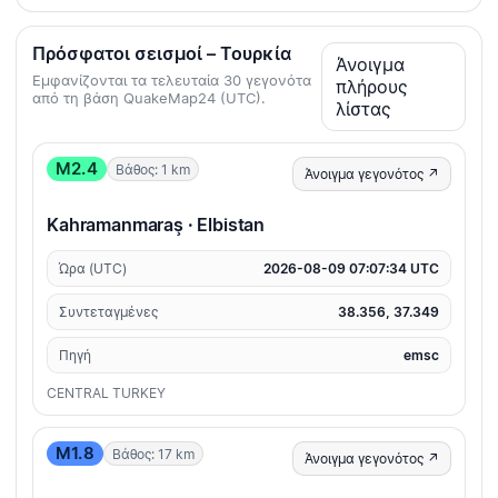
Πρόσφατοι σεισμοί – Τουρκία
Άνοιγμα
Εμφανίζονται τα τελευταία 30 γεγονότα
πλήρους
από τη βάση QuakeMap24 (UTC).
λίστας
M2.4
Βάθος: 1 km
Άνοιγμα γεγονότος ↗
Kahramanmaraş · Elbistan
Ώρα (UTC)
2026-08-09 07:07:34 UTC
Συντεταγμένες
38.356, 37.349
Πηγή
emsc
CENTRAL TURKEY
M1.8
Βάθος: 17 km
Άνοιγμα γεγονότος ↗