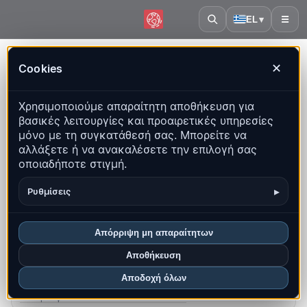
EL
▾
☰
Αρχική
·
Τουρκία
Cookies
✕
Τουρκία – Σεισμοί | QuakeMap24
Χρησιμοποιούμε απαραίτητη αποθήκευση για
Ζωντανός χάρτης, στατιστικά και πρόσφατα γεγονότα
βασικές λειτουργίες και προαιρετικές υπηρεσίες
μόνο με τη συγκατάθεσή σας. Μπορείτε να
Άνοιγμα ιστορικού χάρτη
αλλάξετε ή να ανακαλέσετε την επιλογή σας
οποιαδήποτε στιγμή.
Τα πιο πρόσφατα σε αυτή τη χώρα
▸
Ρυθμίσεις
Επισκόπηση
Χάρτης
Πρόσφατα
Γραφήματα
Κορυφαίες περιοχές
Συχνές ερωτήσεις
Απόρριψη μη απαραίτητων
Αποθήκευση
Σεισμοί αυτόν τον μήνα
638
Αποδοχή όλων
Πιο πρόσφατο UTC: 2026-08-09 07:07:34