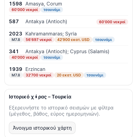
1598
Amasya, Corum
60'000 νεκροί
τσουνάμι
587
Antakya (Antioch)
60'000 νεκροί
2023
Kahramanmaras; Syria
M7.8
56'697 νεκροί
42'900 εκατ. USD
τσουνάμι
341
Antakya (Antioch); Cyprus (Salamis)
40'000 νεκροί
τσουνάμι
1939
Erzincan
M7.8
32'700 νεκροί
20 εκατ. USD
τσουνάμι
Ιστορικό χώρας – Τουρκία
Εξερευνήστε το ιστορικό σεισμών με φίλτρα
(μέγεθος, βάθος, εύρος ημερομηνιών).
Άνοιγμα ιστορικού χάρτη