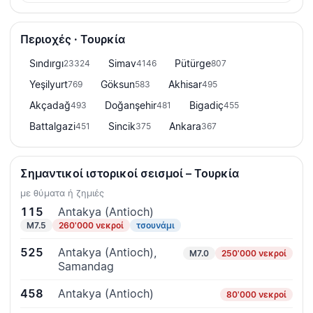
Περιοχές · Τουρκία
Sındırgı
Simav
Pütürge
23324
4146
807
Yeşilyurt
Göksun
Akhisar
769
583
495
Akçadağ
Doğanşehir
Bigadiç
493
481
455
Battalgazi
Sincik
Ankara
451
375
367
Σημαντικοί ιστορικοί σεισμοί – Τουρκία
με θύματα ή ζημιές
115
Antakya (Antioch)
M7.5
260'000 νεκροί
τσουνάμι
525
Antakya (Antioch),
M7.0
250'000 νεκροί
Samandag
458
Antakya (Antioch)
80'000 νεκροί