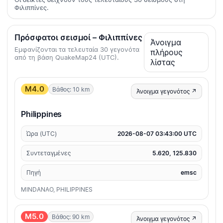
Φιλιππίνες.
Πρόσφατοι σεισμοί – Φιλιππίνες
Άνοιγμα
Εμφανίζονται τα τελευταία 30 γεγονότα
πλήρους
από τη βάση QuakeMap24 (UTC).
λίστας
M4.0
Βάθος: 10 km
Άνοιγμα γεγονότος ↗
Philippines
Ώρα (UTC)
2026-08-07 03:43:00 UTC
Συντεταγμένες
5.620, 125.830
Πηγή
emsc
MINDANAO, PHILIPPINES
M5.0
Βάθος: 90 km
Άνοιγμα γεγονότος ↗