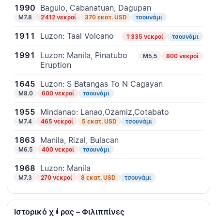
1990
Baguio, Cabanatuan, Dagupan
M7.8
2'412 νεκροί
370 εκατ. USD
τσουνάμι
1911
Luzon: Taal Volcano
1'335 νεκροί
τσουνάμι
1991
Luzon: Manila, Pinatubo
M5.5
800 νεκροί
Eruption
1645
Luzon: S Batangas To N Cagayan
M8.0
600 νεκροί
τσουνάμι
1955
Mindanao: Lanao,Ozamiz,Cotabato
M7.4
465 νεκροί
5 εκατ. USD
τσουνάμι
1863
Manila, Rizal, Bulacan
M6.5
400 νεκροί
τσουνάμι
1968
Luzon: Manila
M7.3
270 νεκροί
8 εκατ. USD
τσουνάμι
Ιστορικό χώρας – Φιλιππίνες