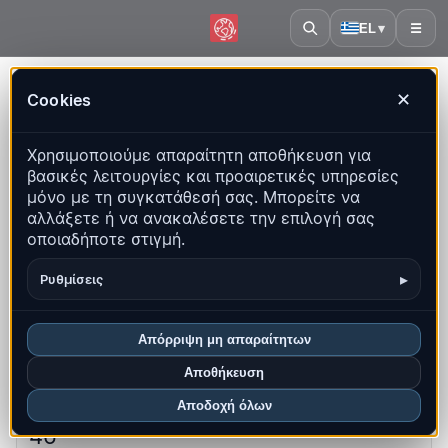
EL
▾
☰
Αρχική
·
Φιλιππίνες
Cookies
✕
Φιλιππίνες – Σεισμοί |
Χρησιμοποιούμε απαραίτητη αποθήκευση για
QuakeMap24
βασικές λειτουργίες και προαιρετικές υπηρεσίες
Ζωντανός χάρτης, στατιστικά και πρόσφατα γεγονότα
μόνο με τη συγκατάθεσή σας. Μπορείτε να
αλλάξετε ή να ανακαλέσετε την επιλογή σας
Άνοιγμα ιστορικού χάρτη
οποιαδήποτε στιγμή.
Τα πιο πρόσφατα σε αυτή τη χώρα
▸
Ρυθμίσεις
Επισκόπηση
Χάρτης
Πρόσφατα
Γραφήματα
Απόρριψη μη απαραίτητων
Κορυφαίες περιοχές
Συχνές ερωτήσεις
Αποθήκευση
Αποδοχή όλων
Σεισμοί αυτόν τον μήνα
46