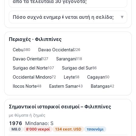
από τα τελευταία 30 γεγονότα;
Πόσο συχνά ενημερώνεται αυτή η σελίδα;
Περιοχές · Φιλιππίνες
Cebu
Davao Occidental
380
226
Davao Oriental
Sarangani
127
118
Surigao del Norte
Surigao del Sur
107
86
Occidental Mindoro
Leyte
Cagayan
72
58
50
Ilocos Norte
Eastern Samar
Batangas
48
43
42
Σημαντικοί ιστορικοί σεισμοί – Φιλιππίνες
με θύματα ή ζημιές
1976
Mindanao: S
M8.0
8'000 νεκροί
134 εκατ. USD
τσουνάμι