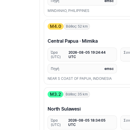
Πηγή
emsc
MINDANAO, PHILIPPINES
M4.0
Βάθος: 52 km
Central Papua · Mimika
Ώρα
2026-08-05 19:24:44
Συν
(UTC)
UTC
Πηγή
emsc
NEAR S COAST OF PAPUA, INDONESIA
M3.2
Βάθος: 35 km
North Sulawesi
Ώρα
2026-08-05 18:34:05
Συν
(UTC)
UTC