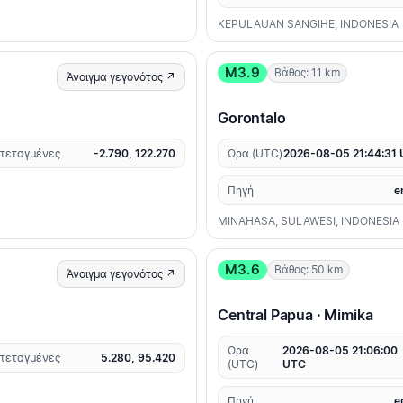
KEPULAUAN SANGIHE, INDONESIA
M3.9
Βάθος: 11 km
Άνοιγμα γεγονότος ↗
Gorontalo
τεταγμένες
-2.790, 122.270
Ώρα (UTC)
2026-08-05 21:44:31
Πηγή
e
MINAHASA, SULAWESI, INDONESIA
M3.6
Βάθος: 50 km
Άνοιγμα γεγονότος ↗
Central Papua · Mimika
Ώρα
2026-08-05 21:06:00
τεταγμένες
5.280, 95.420
(UTC)
UTC
Πηγή
e