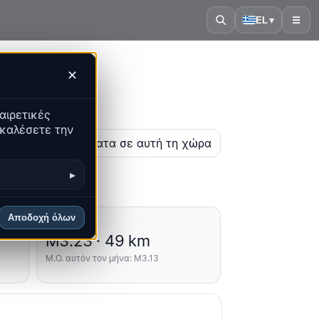
EL
▾
☰
✕
αιρετικές
ακαλέσετε την
η
Τα πιο πρόσφατα σε αυτή τη χώρα
▸
Αποδοχή όλων
Μέσοι όροι
M3.23 · 49 km
Μ.Ο. αυτόν τον μήνα: M3.13