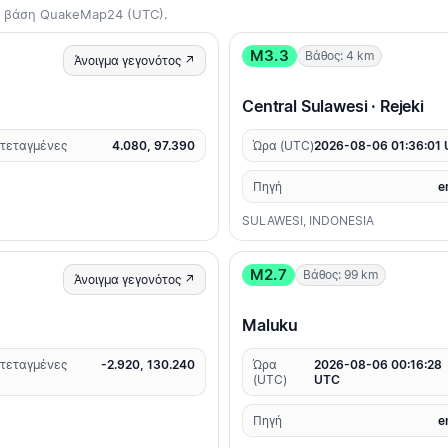
τη βάση QuakeMap24 (UTC).
M3.3
Βάθος: 4 km
Άνοιγμα γεγονότος ↗
Central Sulawesi · Rejeki
τεταγμένες
4.080, 97.390
Ώρα (UTC)
2026-08-06 01:36:01
Πηγή
e
SULAWESI, INDONESIA
M2.7
Βάθος: 99 km
Άνοιγμα γεγονότος ↗
Maluku
τεταγμένες
-2.920, 130.240
Ώρα
2026-08-06 00:16:28
(UTC)
UTC
Πηγή
e