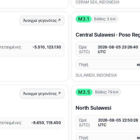
CERAM SEA, INDONESIA
M3.1
Βάθος: 3 km
Άνοιγμα γεγονότος ↗
Central Sulawesi · Poso Re
τεταγμένες
-5.510, 123.130
Ώρα
2026-08-05 23:26:40
(UTC)
UTC
Πηγή
e
SULAWESI, INDONESIA
M3.5
Βάθος: 79 km
Άνοιγμα γεγονότος ↗
North Sulawesi
Ώρα
2026-08-05 22:50:28
τεταγμένες
-9.650, 119.450
(UTC)
UTC
Πηγή
e