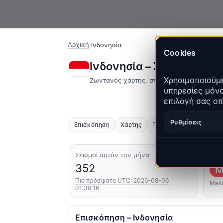
Αρχική
·
Ινδονησία
Cookies
Ινδονησία – Σεισμοί | Q
Χρησιμοποιούμε
Ζωντανός χάρτης, στατιστικά και πρόσφα
υπηρεσίες μόνο
επιλογή σας οπ
Ρυθμίσεις
Επισκόπηση
Χάρτης
Πρόσφατα
Γραφήματ
Σεισμοί αυτόν τον μήνα
Ισχ
352
M
Πιο πρόσφατο UTC: 2026-08-06
Malu
01:38:16
Επισκόπηση – Ινδονησία