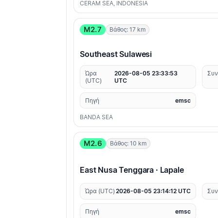
CERAM SEA, INDONESIA
M2.7
Βάθος: 17 km
Southeast Sulawesi
Ώρα
2026-08-05 23:33:53
Συν
(UTC)
UTC
Πηγή
emsc
BANDA SEA
M2.6
Βάθος: 10 km
East Nusa Tenggara · Lapale
Ώρα (UTC)
2026-08-05 23:14:12 UTC
Συν
Πηγή
emsc