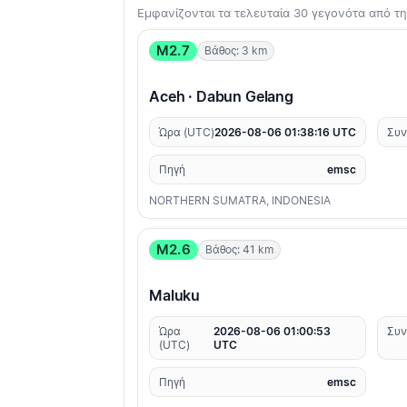
Εμφανίζονται τα τελευταία 30 γεγονότα από 
M2.7
Βάθος: 3 km
Aceh · Dabun Gelang
Ώρα (UTC)
2026-08-06 01:38:16 UTC
Συν
Πηγή
emsc
NORTHERN SUMATRA, INDONESIA
M2.6
Βάθος: 41 km
Maluku
Ώρα
2026-08-06 01:00:53
Συν
(UTC)
UTC
Πηγή
emsc