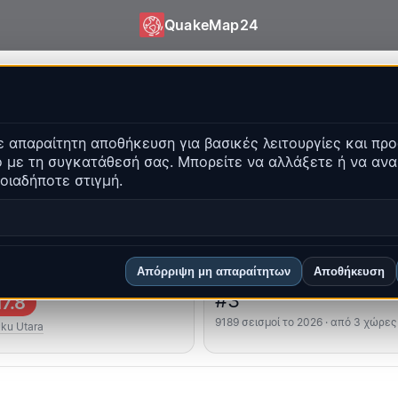
QuakeMap24
uakeMap24
 απαραίτητη αποθήκευση για βασικές λειτουργίες και προ
τα γεγονότα
 με τη συγκατάθεσή σας. Μπορείτε να αλλάξετε ή να αν
Άνοιγμα ιστορικού χάρτ
οιαδήποτε στιγμή.
α
Κορυφαίες περιοχές
Συχνές ερωτήσεις
Απόρριψη μη απαραίτητων
Αποθήκευση
υρότερος
Κατάταξη χώρας
#3
7.8
9189 σεισμοί το 2026 · από 3 χώρες
ku Utara