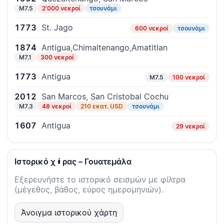
M7.5
2'000 νεκροί
τσουνάμι
1773
St. Jago
600 νεκροί
τσουνάμι
1874
Antigua,Chimaltenango,Amatitlan
M7.1
300 νεκροί
1773
Antigua
M7.5
100 νεκροί
2012
San Marcos, San Cristobal Cochu
M7.3
48 νεκροί
210 εκατ. USD
τσουνάμι
1607
Antigua
29 νεκροί
Ιστορικό χώρας – Γουατεμάλα
Εξερευνήστε το ιστορικό σεισμών με φίλτρα
(μέγεθος, βάθος, εύρος ημερομηνιών).
Άνοιγμα ιστορικού χάρτη