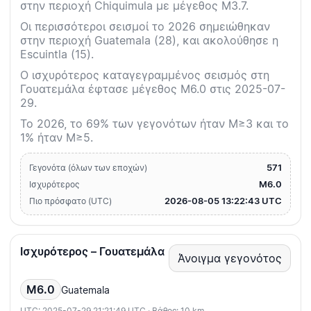
στην περιοχή Chiquimula με μέγεθος M3.7.
Οι περισσότεροι σεισμοί το 2026 σημειώθηκαν
στην περιοχή Guatemala (28), και ακολούθησε η
Escuintla (15).
Ο ισχυρότερος καταγεγραμμένος σεισμός στη
Γουατεμάλα έφτασε μέγεθος M6.0 στις 2025-07-
29.
Το 2026, το 69% των γεγονότων ήταν M≥3 και το
1% ήταν M≥5.
571
Γεγονότα (όλων των εποχών)
M6.0
Ισχυρότερος
2026-08-05 13:22:43 UTC
Πιο πρόσφατο (UTC)
Ισχυρότερος – Γουατεμάλα
Άνοιγμα γεγονότος
M6.0
Guatemala
UTC: 2025-07-29 21:21:49 UTC · Βάθος: 10 km