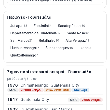
Περιοχές · Γουατεμάλα
Jutiapa
Escuintla
Sacatepéquez
186
54
50
Departamento de Guatemala
Santa Rosa
37
32
San Marcos
Retalhuleu
Alta Verapaz
21
20
18
Huehuetenango
Suchitepéquez
Izabal
17
10
8
Quetzaltenango
7
Σημαντικοί ιστορικοί σεισμοί – Γουατεμάλα
με θύματα ή ζημιές
1976
Chimaltenango, Guatemala City
M7.5
23'000 νεκροί
2'147 εκατ. USD
τσουνάμι
1917
Guatemala City
M6.0
2'650 νεκροί
1902
Quezaltenango, San Marcos