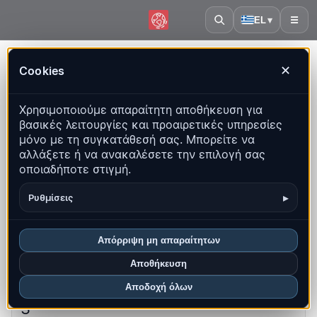
EL
▾
☰
Αρχική
·
Γουατεμάλα
Cookies
✕
Γουατεμάλα – Σεισμοί |
Χρησιμοποιούμε απαραίτητη αποθήκευση για
QuakeMap24
βασικές λειτουργίες και προαιρετικές υπηρεσίες
Ζωντανός χάρτης, στατιστικά και πρόσφατα γεγονότα
μόνο με τη συγκατάθεσή σας. Μπορείτε να
αλλάξετε ή να ανακαλέσετε την επιλογή σας
Άνοιγμα ιστορικού χάρτη
οποιαδήποτε στιγμή.
Τα πιο πρόσφατα σε αυτή τη χώρα
▸
Ρυθμίσεις
Επισκόπηση
Χάρτης
Πρόσφατα
Γραφήματα
Απόρριψη μη απαραίτητων
Κορυφαίες περιοχές
Συχνές ερωτήσεις
Αποθήκευση
Αποδοχή όλων
Σεισμοί αυτόν τον μήνα
3