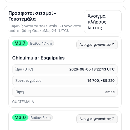
Πρόσφατοι σεισμοί –
Άνοιγμα
Γουατεμάλα
πλήρους
Εμφανίζονται τα τελευταία 30 γεγονότα
λίστας
από τη βάση QuakeMap24 (UTC).
M3.7
Βάθος: 17 km
Άνοιγμα γεγονότος ↗
Chiquimula · Esquipulas
Ώρα (UTC)
2026-08-05 13:22:43 UTC
Συντεταγμένες
14.700, -89.220
Πηγή
emsc
GUATEMALA
M3.0
Βάθος: 3 km
Άνοιγμα γεγονότος ↗