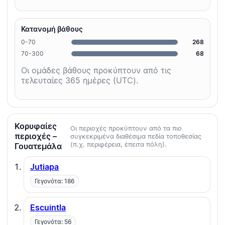
Κατανομή βάθους
0-70
268
70-300
68
Οι ομάδες βάθους προκύπτουν από τις
τελευταίες 365 ημέρες (UTC).
Κορυφαίες
Οι περιοχές προκύπτουν από τα πιο
περιοχές –
συγκεκριμένα διαθέσιμα πεδία τοποθεσίας
(π.χ. περιφέρεια, έπειτα πόλη).
Γουατεμάλα
Jutiapa
Γεγονότα: 186
Escuintla
Γεγονότα: 56