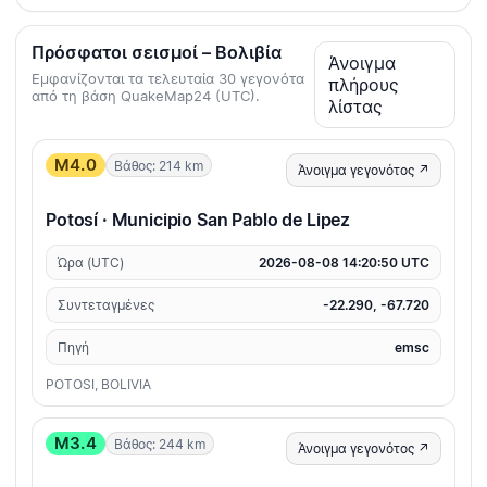
Πρόσφατοι σεισμοί – Βολιβία
Άνοιγμα
Εμφανίζονται τα τελευταία 30 γεγονότα
πλήρους
από τη βάση QuakeMap24 (UTC).
λίστας
M4.0
Βάθος: 214 km
Άνοιγμα γεγονότος ↗
Potosí · Municipio San Pablo de Lipez
Ώρα (UTC)
2026-08-08 14:20:50 UTC
Συντεταγμένες
-22.290, -67.720
Πηγή
emsc
POTOSI, BOLIVIA
M3.4
Βάθος: 244 km
Άνοιγμα γεγονότος ↗