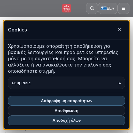
EL
▾
☰
Αρχική
·
Βολιβία
Cookies
✕
Βολιβία – Σεισμοί | QuakeMap24
Χρησιμοποιούμε απαραίτητη αποθήκευση για
Ζωντανός χάρτης, στατιστικά και πρόσφατα γεγονότα
βασικές λειτουργίες και προαιρετικές υπηρεσίες
μόνο με τη συγκατάθεσή σας. Μπορείτε να
Άνοιγμα ιστορικού χάρτη
αλλάξετε ή να ανακαλέσετε την επιλογή σας
οποιαδήποτε στιγμή.
Τα πιο πρόσφατα σε αυτή τη χώρα
▸
Ρυθμίσεις
Επισκόπηση
Χάρτης
Πρόσφατα
Γραφήματα
Κορυφαίες περιοχές
Συχνές ερωτήσεις
Απόρριψη μη απαραίτητων
Αποθήκευση
Σεισμοί αυτόν τον μήνα
12
Αποδοχή όλων
Πιο πρόσφατο UTC: 2026-08-08 14:20:50