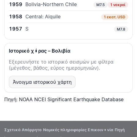
1959
Bolivia-Northern Chile
M7.5
1 νεκροί
1958
Central: Aiquile
1 εκατ. USD
1957
S
M7.8
Ιστορικό χώρας – Βολιβία
Εξερευνήστε το ιστορικό σεισμών με φίλτρα
(μέγεθος, βάθος, εύρος ημερομηνιών).
Άνοιγμα ιστορικού χάρτη
Πηγή: NOAA NCEI Significant Earthquake Database
Σχετικά
Απόρρητο
Νομικές πληροφορίες
Επικοινωνία
Πηγή