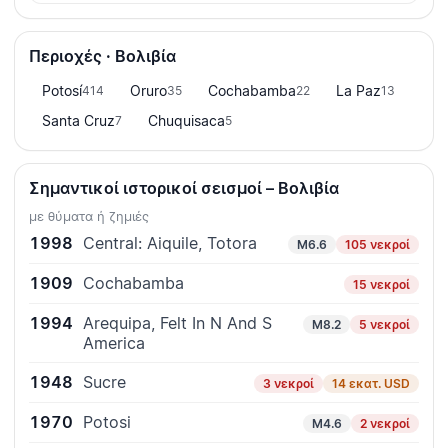
Περιοχές · Βολιβία
Potosí
Oruro
Cochabamba
La Paz
414
35
22
13
Santa Cruz
Chuquisaca
7
5
Σημαντικοί ιστορικοί σεισμοί – Βολιβία
με θύματα ή ζημιές
1998
Central: Aiquile, Totora
M6.6
105 νεκροί
1909
Cochabamba
15 νεκροί
1994
Arequipa, Felt In N And S
M8.2
5 νεκροί
America
1948
Sucre
3 νεκροί
14 εκατ. USD
1970
Potosi
M4.6
2 νεκροί