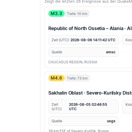
Zeigt die letzten 26 Ereignisse aus der Quak
M3.3
Tiefe: 10 km
Republic of North Ossetia – Alania · Al
Zeit (UTC)
2026-08-06 14:11:42 UTC
Koo
Quelle
emsc
CAUCASUS REGION, RUSSIA
M4.6
Tiefe: 73 km
Sakhalin Oblast · Severo-Kurilsky Dist
Zeit
2026-08-05 02:46:55
Koo
(UTC)
UTC
Quelle
usgs
36 km ESE of Severo-Kuril’sk, Russia