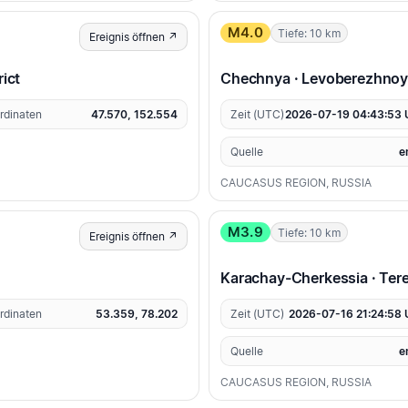
M4.0
Tiefe: 10 km
Ereignis öffnen ↗
rict
Chechnya · Levoberezhno
rdinaten
47.570, 152.554
Zeit (UTC)
2026-07-19 04:43:53
Quelle
e
CAUCASUS REGION, RUSSIA
M3.9
Tiefe: 10 km
Ereignis öffnen ↗
Karachay-Cherkessia · Tere
rdinaten
53.359, 78.202
Zeit (UTC)
2026-07-16 21:24:58
Quelle
e
CAUCASUS REGION, RUSSIA