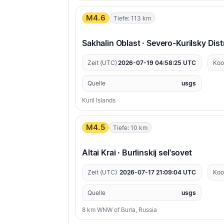
M4.6
Tiefe: 113 km
Sakhalin Oblast · Severo-Kurilsky Dist
Zeit (UTC)
2026-07-19 04:58:25 UTC
Koo
Quelle
usgs
Kuril Islands
M4.5
Tiefe: 10 km
Altai Krai · Burlinskij sel'sovet
Zeit (UTC)
2026-07-17 21:09:04 UTC
Koo
Quelle
usgs
8 km WNW of Burla, Russia