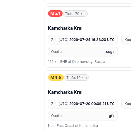
M5.1
Tiefe: 70 km
Kamchatka Krai
Zeit (UTC)
2026-07-24 16:33:20 UTC
Koo
Quelle
usgs
115 km ENE of Ozernovskiy, Russia
M4.8
Tiefe: 10 km
Kamchatka Krai
Zeit (UTC)
2026-07-20 00:09:21 UTC
Koo
Quelle
gfz
Near East Coast of Kamchatka