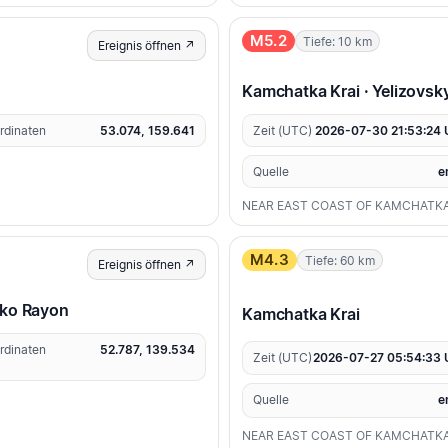
M5.2
Tiefe: 10 km
Ereignis öffnen ↗
Kamchatka Krai · Yelizovsky
rdinaten
53.074, 159.641
Zeit (UTC)
2026-07-30 21:53:24
Quelle
e
NEAR EAST COAST OF KAMCHATK
M4.3
Tiefe: 60 km
Ereignis öffnen ↗
nko Rayon
Kamchatka Krai
rdinaten
52.787, 139.534
Zeit (UTC)
2026-07-27 05:54:33
Quelle
e
NEAR EAST COAST OF KAMCHATK