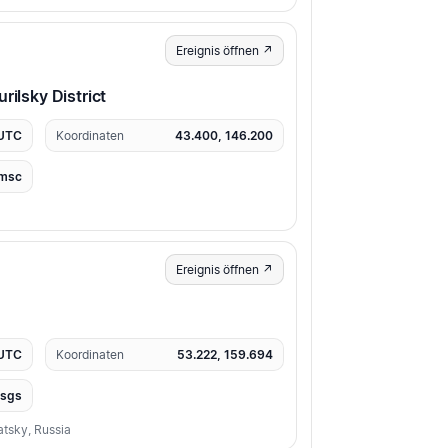
Ereignis öffnen ↗
rilsky District
 UTC
Koordinaten
43.400, 146.200
msc
Ereignis öffnen ↗
 UTC
Koordinaten
53.222, 159.694
usgs
tsky, Russia