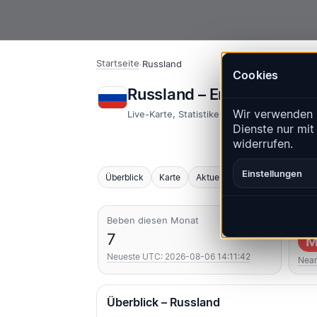
Startseite
·
Russland
Cookies
Russland – Erdbeben | 
Wir verwenden 
Live-Karte, Statistiken und aktuelle Ereign
Dienste nur mit
widerrufen.
Einstellungen
Überblick
Karte
Aktuell
Diagramme
Top
Beben diesen Monat
Stär
7
M
Neueste UTC: 2026-08-06 14:11:42
Near
Überblick – Russland