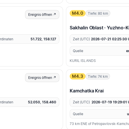
M4.0
Tiefe: 80 km
Ereignis öffnen ↗
Sakhalin Oblast · Yuzhno-Ku
rdinaten
51.722, 158.127
Zeit (UTC)
2026-07-21 02:25:30
Quelle
e
KURIL ISLANDS
M4.3
Tiefe: 74 km
Ereignis öffnen ↗
Kamchatka Krai
rdinaten
52.050, 158.460
Zeit (UTC)
2026-07-19 19:29:01
Quelle
73 km ENE of Petropavlovsk-Kamcha