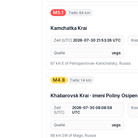
M5.1
Tiefe: 64 km
Kamchatka Krai
Zeit (UTC)
2026-07-30 21:53:26 UTC
Koo
Quelle
usgs
67 km E of Petropavlovsk-Kamchatsky, Russia
M4.8
Tiefe: 14 km
Khabarovsk Krai · imeni Poliny Osipe
Zeit
2026-07-30 08:08:58
Koo
(UTC)
UTC
Quelle
usgs
68 km SW of Mago, Russia