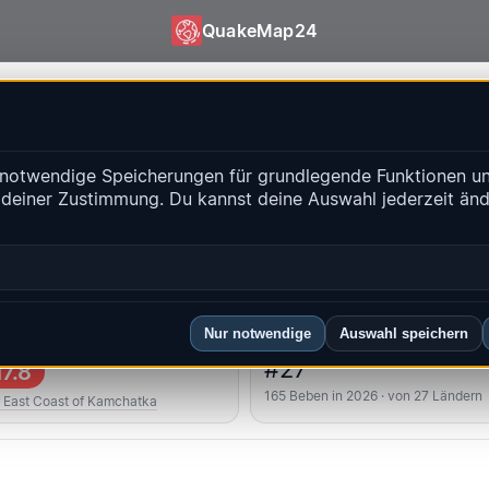
QuakeMap24
QuakeMap24
notwendige Speicherungen für grundlegende Funktionen un
isse
 deiner Zustimmung. Du kannst deine Auswahl jederzeit än
Historien
-Regionen
FAQ
Nur notwendige
Auswahl speichern
kstes
Länderrang
#27
7.8
165 Beben in 2026 · von 27 Ländern
 East Coast of Kamchatka