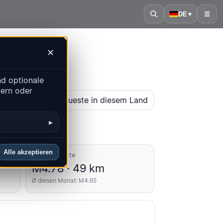
DE
▾
☰
✕
d optionale
dern oder
karte öffnen
Neueste in diesem Land
▸
Alle akzeptieren
Durchschnitte
M4.78 · 49 km
Ø diesen Monat: M4.65