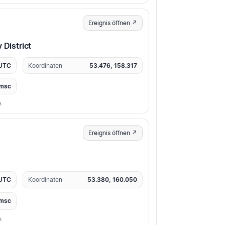
Ereignis öffnen ↗
 District
 UTC
Koordinaten
53.476, 158.317
msc
A
Ereignis öffnen ↗
 UTC
Koordinaten
53.380, 160.050
msc
A