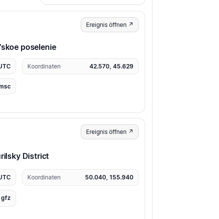
Ereignis öffnen ↗
'skoe poselenie
 UTC
Koordinaten
42.570, 45.629
msc
Ereignis öffnen ↗
ilsky District
 UTC
Koordinaten
50.040, 155.940
gfz