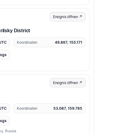
Ereignis öffnen ↗
ilsky District
 UTC
Koordinaten
49.867, 155.171
usgs
Ereignis öffnen ↗
 UTC
Koordinaten
53.087, 159.785
usgs
y, Russia