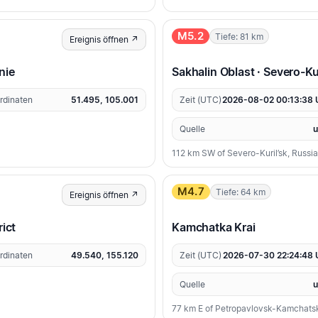
M5.2
Tiefe: 81 km
Ereignis öffnen ↗
nie
Sakhalin Oblast · Severo-Kur
rdinaten
51.495, 105.001
Zeit (UTC)
2026-08-02 00:13:38
Quelle
112 km SW of Severo-Kuril’sk, Russia
M4.7
Tiefe: 64 km
Ereignis öffnen ↗
rict
Kamchatka Krai
rdinaten
49.540, 155.120
Zeit (UTC)
2026-07-30 22:24:48
Quelle
77 km E of Petropavlovsk-Kamchatsk