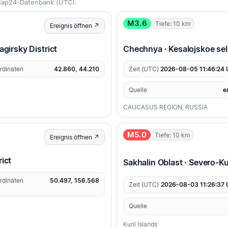
eMap24-Datenbank (UTC).
M3.6
Tiefe: 10 km
Ereignis öffnen ↗
agirsky District
Chechnya · Kesalojskoe sel
rdinaten
42.860, 44.210
Zeit (UTC)
2026-08-05 11:46:24
Quelle
e
CAUCASUS REGION, RUSSIA
M5.0
Tiefe: 10 km
Ereignis öffnen ↗
rict
Sakhalin Oblast · Severo-Kur
rdinaten
50.497, 156.568
Zeit (UTC)
2026-08-03 11:26:37
Quelle
Kuril Islands