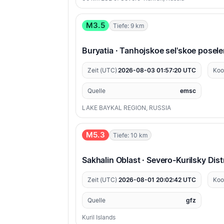
M3.5
Tiefe: 9 km
Buryatia · Tanhojskoe sel'skoe posele
Zeit (UTC)
2026-08-03 01:57:20 UTC
Koo
Quelle
emsc
LAKE BAYKAL REGION, RUSSIA
M5.3
Tiefe: 10 km
Sakhalin Oblast · Severo-Kurilsky Dist
Zeit (UTC)
2026-08-01 20:02:42 UTC
Koo
Quelle
gfz
Kuril Islands