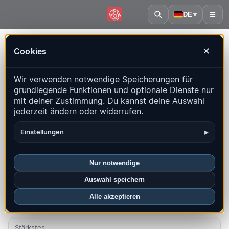
DE
▾
☰
Startseite
·
Irland
Cookies
✕
Irland – Erdbeben | QuakeMap24
Wir verwenden notwendige Speicherungen für
Live-Karte, Statistiken und aktuelle Ereignisse
grundlegende Funktionen und optionale Dienste nur
mit deiner Zustimmung. Du kannst deine Auswahl
Historienkarte öffnen
Neueste in diesem Land
jederzeit ändern oder widerrufen.
Überblick
Karte
Aktuell
Diagramme
Top-Regionen
▸
Einstellungen
FAQ
Nur notwendige
Beben diesen Monat
Auswahl speichern
0
Alle akzeptieren
Neueste UTC: 2026-07-28 13:08:34
Stärkstes