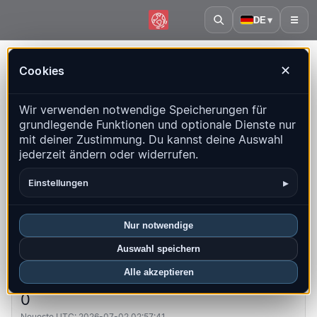
DE
▾
☰
Startseite
·
Südgeorgien und die Südlichen Sandwichinseln
Cookies
✕
Südgeorgien und die Südlichen
Wir verwenden notwendige Speicherungen für
Sandwichinseln – Erdbeben |
grundlegende Funktionen und optionale Dienste nur
QuakeMap24
mit deiner Zustimmung. Du kannst deine Auswahl
Live-Karte, Statistiken und aktuelle Ereignisse
jederzeit ändern oder widerrufen.
Historienkarte öffnen
Neueste in diesem Land
▸
Einstellungen
Überblick
Karte
Aktuell
Diagramme
Top-Regionen
Nur notwendige
FAQ
Auswahl speichern
Alle akzeptieren
Beben diesen Monat
0
Neueste UTC: 2026-07-02 02:57:41