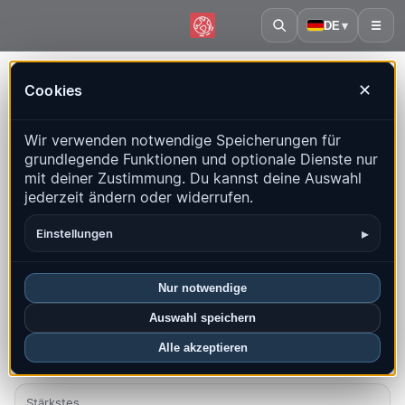
DE
▾
☰
Startseite
·
Guinea
Cookies
✕
Guinea – Erdbeben | QuakeMap24
Wir verwenden notwendige Speicherungen für
Live-Karte, Statistiken und aktuelle Ereignisse
grundlegende Funktionen und optionale Dienste nur
mit deiner Zustimmung. Du kannst deine Auswahl
Historienkarte öffnen
Neueste in diesem Land
jederzeit ändern oder widerrufen.
Überblick
Karte
Aktuell
Diagramme
Top-Regionen
▸
Einstellungen
FAQ
Nur notwendige
Beben diesen Monat
Auswahl speichern
0
Alle akzeptieren
Neueste UTC: 2026-06-11 09:04:56
Stärkstes