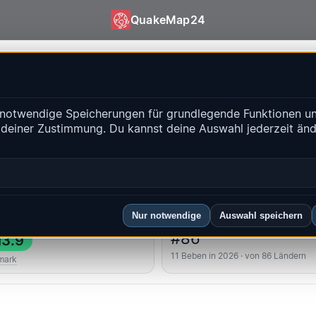
QuakeMap24
 QuakeMap24
notwendige Speicherungen für grundlegende Funktionen un
isse
 deiner Zustimmung. Du kannst deine Auswahl jederzeit än
Historien
-Regionen
FAQ
Nur notwendige
Auswahl speichern
kstes
Länderrang
#86
3.9
11 Beben in 2026 · von 86 Ländern
mark