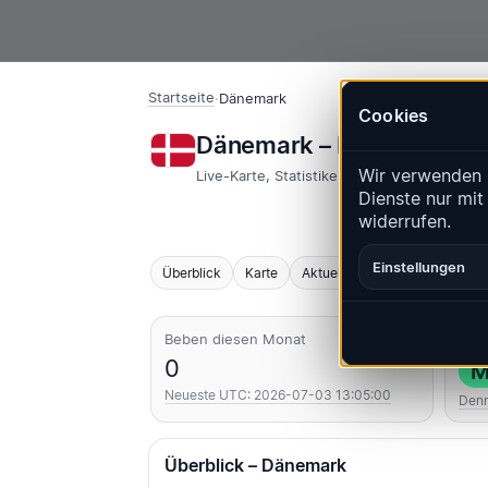
Startseite
·
Dänemark
Cookies
Dänemark – Erdbeben |
Wir verwenden 
Live-Karte, Statistiken und aktuelle Ereign
Dienste nur mit
widerrufen.
Einstellungen
Überblick
Karte
Aktuell
Diagramme
Top
Beben diesen Monat
Stär
0
M
Neueste UTC: 2026-07-03 13:05:00
Den
Überblick – Dänemark