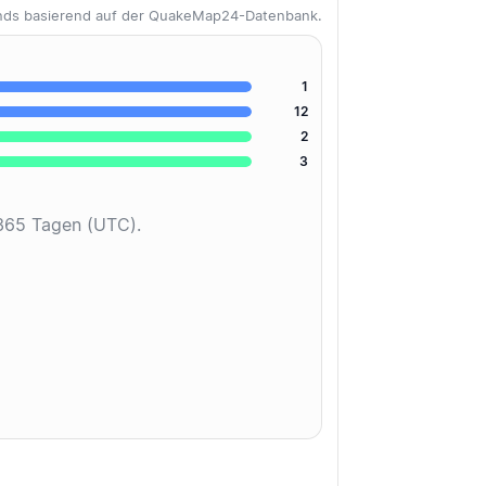
ends basierend auf der QuakeMap24-Datenbank.
1
12
2
3
 365 Tagen (UTC).