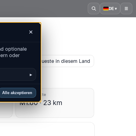
DE
▾
☰
✕
d optionale
dern oder
karte öffnen
Neueste in diesem Land
▸
Alle akzeptieren
Durchschnitte
M1.60 · 23 km