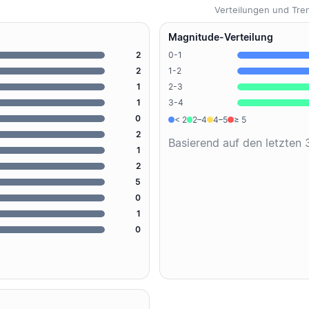
Verteilungen und Tr
Magnitude-Verteilung
2
0-1
2
1-2
1
2-3
1
3-4
0
< 2
2–4
4–5
≥ 5
2
Basierend auf den letzten
1
2
5
0
1
0