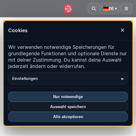
DE
▾
☰
Startseite
·
Bonaire, Sint Eustatius und Saba
Cookies
✕
Bonaire, Sint Eustatius und Saba –
Wir verwenden notwendige Speicherungen für
Erdbeben | QuakeMap24
grundlegende Funktionen und optionale Dienste nur
Live-Karte, Statistiken und aktuelle Ereignisse
mit deiner Zustimmung. Du kannst deine Auswahl
jederzeit ändern oder widerrufen.
Historienkarte öffnen
Neueste in diesem Land
▸
Einstellungen
Überblick
Karte
Aktuell
Diagramme
Top-Regionen
FAQ
Nur notwendige
Auswahl speichern
Beben diesen Monat
Alle akzeptieren
0